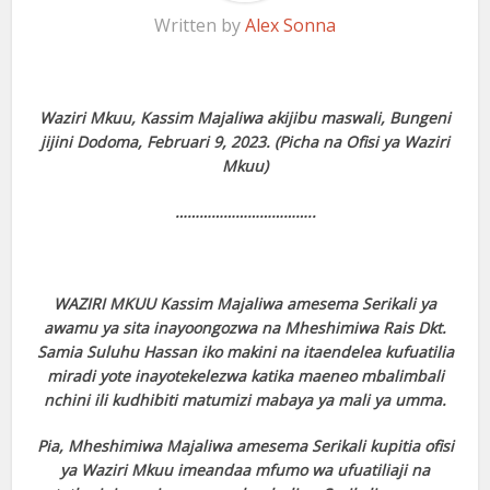
Written by
Alex Sonna
Waziri Mkuu, Kassim Majaliwa akijibu maswali, Bungeni
jijini Dodoma, Februari 9, 2023. (Picha na Ofisi ya Waziri
Mkuu)
……………………………..
WAZIRI MKUU Kassim Majaliwa amesema Serikali ya
awamu ya sita inayoongozwa na Mheshimiwa Rais Dkt.
Samia Suluhu Hassan iko makini na itaendelea kufuatilia
miradi yote inayotekelezwa katika maeneo mbalimbali
nchini ili kudhibiti matumizi mabaya ya mali ya umma.
Pia, Mheshimiwa Majaliwa amesema Serikali kupitia ofisi
ya Waziri Mkuu imeandaa mfumo wa ufuatiliaji na