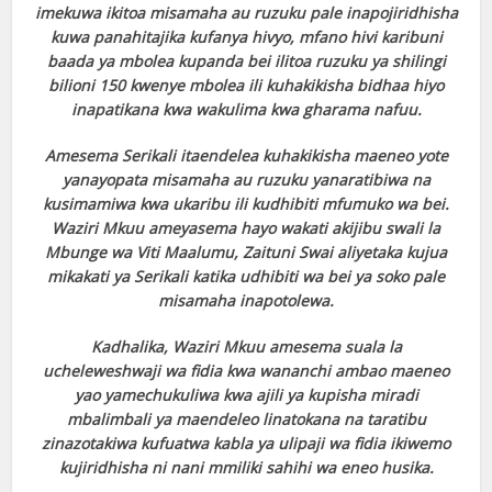
imekuwa ikitoa misamaha au ruzuku pale inapojiridhisha
kuwa panahitajika kufanya hivyo, mfano hivi karibuni
baada ya mbolea kupanda bei ilitoa ruzuku ya shilingi
bilioni 150 kwenye mbolea ili kuhakikisha bidhaa hiyo
inapatikana kwa wakulima kwa gharama nafuu.
Amesema Serikali itaendelea kuhakikisha maeneo yote
yanayopata misamaha au ruzuku yanaratibiwa na
kusimamiwa kwa ukaribu ili kudhibiti mfumuko wa bei.
Waziri Mkuu ameyasema hayo wakati akijibu swali la
Mbunge wa Viti Maalumu, Zaituni Swai aliyetaka kujua
mikakati ya Serikali katika udhibiti wa bei ya soko pale
misamaha inapotolewa.
Kadhalika, Waziri Mkuu amesema suala la
ucheleweshwaji wa fidia kwa wananchi ambao maeneo
yao yamechukuliwa kwa ajili ya kupisha miradi
mbalimbali ya maendeleo linatokana na taratibu
zinazotakiwa kufuatwa kabla ya ulipaji wa fidia ikiwemo
kujiridhisha ni nani mmiliki sahihi wa eneo husika.