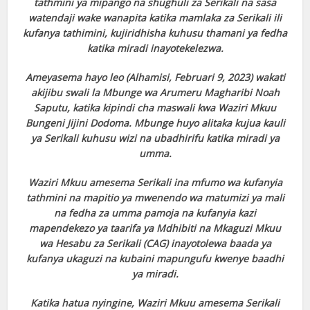
tathmini ya mipango na shughuli za Serikali na sasa
watendaji wake wanapita katika mamlaka za Serikali ili
kufanya tathimini, kujiridhisha kuhusu thamani ya fedha
katika miradi inayotekelezwa.
Ameyasema hayo leo (Alhamisi, Februari 9, 2023) wakati
akijibu swali la Mbunge wa Arumeru Magharibi Noah
Saputu, katika kipindi cha maswali kwa Waziri Mkuu
Bungeni Jijini Dodoma. Mbunge huyo alitaka kujua kauli
ya Serikali kuhusu wizi na ubadhirifu katika miradi ya
umma.
Waziri Mkuu amesema Serikali ina mfumo wa kufanyia
tathmini na mapitio ya mwenendo wa matumizi ya mali
na fedha za umma pamoja na kufanyia kazi
mapendekezo ya taarifa ya Mdhibiti na Mkaguzi Mkuu
wa Hesabu za Serikali (CAG) inayotolewa baada ya
kufanya ukaguzi na kubaini mapungufu kwenye baadhi
ya miradi.
Katika hatua nyingine, Waziri Mkuu amesema Serikali