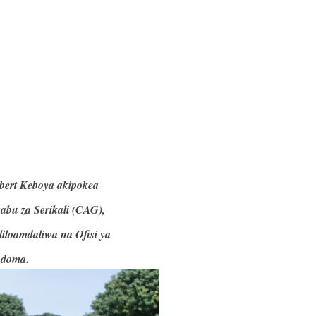
bert Keboya akipokea
bu za Serikali (CAG),
iloamdaliwa na Ofisi ya
odoma.