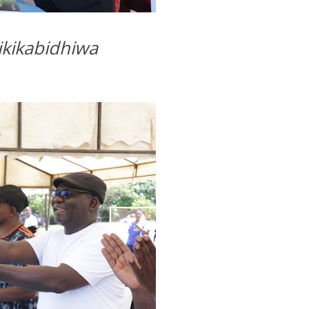
ikikabidhiwa