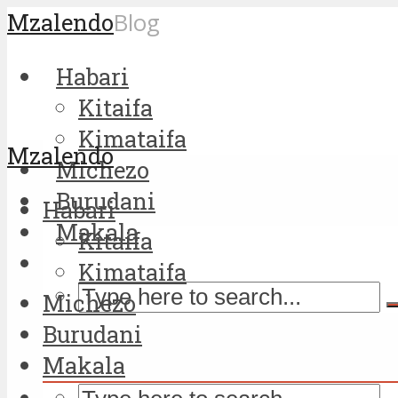
Mzalendo
Blog
Habari
Kitaifa
Kimataifa
Mzalendo
Michezo
Burudani
Habari
Makala
Kitaifa
Kimataifa
Michezo
Burudani
Makala