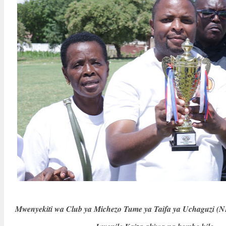
Mwenyekiti wa Club ya Michezo Tume ya Taifa ya Uchaguz