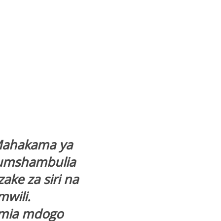
 Mahakama ya
 kumshambulia
ke za siri na
wili.
amia mdogo