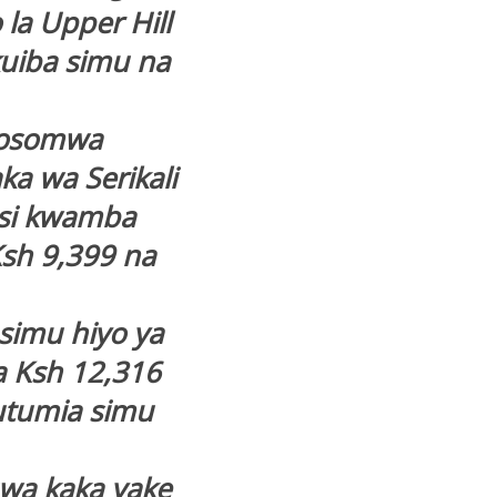
la Upper Hill
kuiba simu na
iyosomwa
 wa Serikali
lisi kwamba
Ksh 9,399 na
 simu hiyo ya
a Ksh 12,316
utumia simu
wa kaka yake