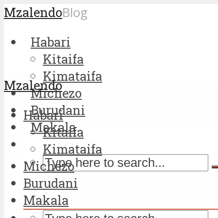
Mzalendo
Blog
Habari
Kitaifa
Kimataifa
Mzalendo
Michezo
Burudani
Habari
Makala
Kitaifa
Kimataifa
Michezo
Burudani
Makala