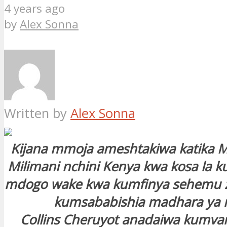
4 years ago
by
Alex Sonna
Written by
Alex Sonna
Kijana mmoja ameshtakiwa katika
Milimani nchini Kenya kwa kosa la
mdogo wake kwa kumfinya sehemu za
kumsababishia madhara ya m
Collins Cheruyot anadaiwa kumv