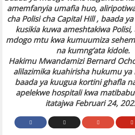
amemfanyia umafia huo, aliripotiwa 
cha Polisi cha Capital Hill , baada
kusikia kuwa ameshtakiwa Polisi,
mdogo mtu kwa kumuumiza sehemu 
na kumng’ata kidole.
Hakimu Mwandamizi Bernard Ochoi
alilazimika kuahirisha hukumu ya
baada ya kuugua kortini ghafla 
apelekwe hospitali kwa matibabu.
itatajwa Februari 24, 202