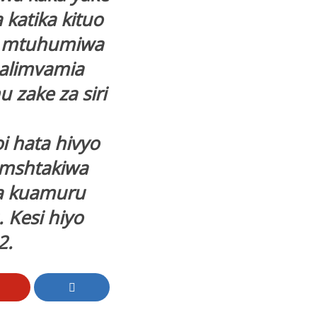
katika kituo
 ya mtuhumiwa
 alimvamia
zake za siri
 hata hivyo
 mshtakiwa
na kuamuru
 Kesi hiyo
2.