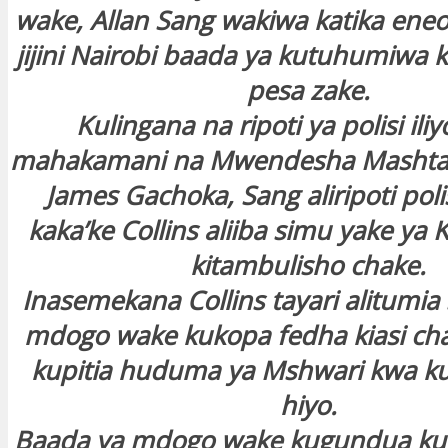
wake, Allan Sang wakiwa katika eneo 
jijini Nairobi baada ya kutuhumiwa 
pesa zake.
Kulingana na ripoti ya polisi il
mahakamani na Mwendesha Mashtaka
James Gachoka, Sang aliripoti po
kaka’ke Collins aliiba simu yake ya 
kitambulisho chake.
Inasemekana Collins tayari alitumia
mdogo wake kukopa fedha kiasi ch
kupitia huduma ya Mshwari kwa k
hiyo.
Baada ya mdogo wake kugundua ku