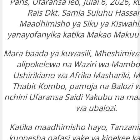
Paris, Ufaransa leo, Julai 6, 2026, 
Rais Dkt. Samia Suluhu Hassan
Maadhimisho ya Siku ya Kiswahil
yanayofanyika katika Makao Makuu
Mara baada ya kuwasili, Mheshimiw
alipokelewa na Waziri wa Mambo
Ushirikiano wa Afrika Mashariki,
Thabit Kombo, pamoja na Balozi 
nchini Ufaransa Saidi Yakubu na ma
wa ubalozi.
Katika maadhimisho hayo, Tanzania
kuonesha nafasi yake ya kipekee ka