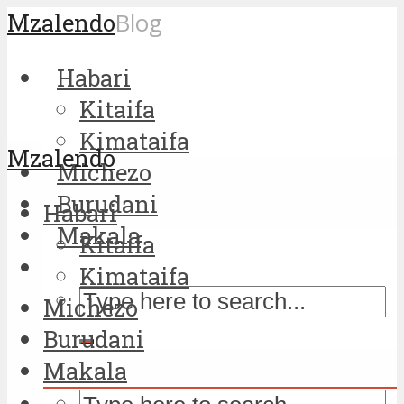
Mzalendo
Blog
Habari
Kitaifa
Kimataifa
Mzalendo
Michezo
Burudani
Habari
Makala
Kitaifa
Kimataifa
Michezo
Burudani
Makala