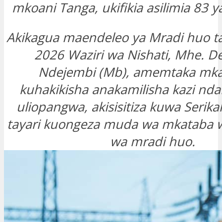
mkoani Tanga, ukifikia asilimia 83 ya
Akikagua maendeleo ya Mradi huo ta
2026 Waziri wa Nishati, Mhe. D
Ndejembi (Mb), amemtaka mka
kuhakikisha anakamilisha kazi nd
uliopangwa, akisisitiza kuwa Serika
tayari kuongeza muda wa mkataba w
wa mradi huo.