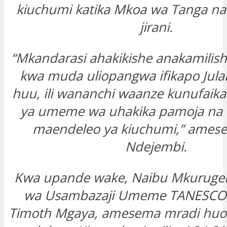
kiuchumi katika Mkoa wa Tanga n
jirani.
“Mkandarasi ahakikishe anakamilis
kwa muda uliopangwa ifikapo Jul
huu, ili wananchi waanze kunufai
ya umeme wa uhakika pamoja na 
maendeleo ya kiuchumi,” ames
Ndejembi.
Kwa upande wake, Naibu Mkurugen
wa Usambazaji Umeme TANESCO,
Timoth Mgaya, amesema mradi huo