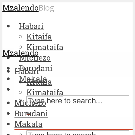
Mzalendo
Blog
Habari
Kitaifa
Kimataifa
Mzalendo
Michezo
Burudani
Habari
Makala
Kitaifa
Kimataifa
Michezo
Burudani
Makala