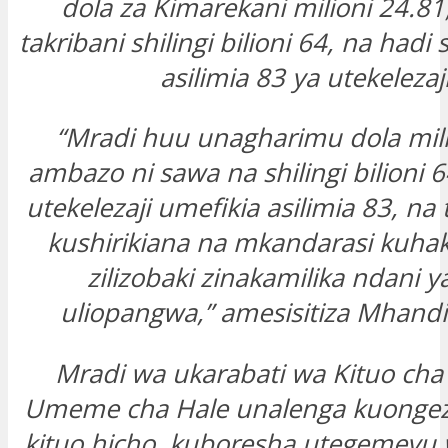
dola za Kimarekani milioni 24.81
takribani shilingi bilioni 64, na hadi
asilimia 83 ya utekelezaji
“Mradi huu unagharimu dola mili
ambazo ni sawa na shilingi bilioni 6
utekelezaji umefikia asilimia 83, n
kushirikiana na mkandarasi kuhaki
zilizobaki zinakamilika ndani 
uliopangwa,” amesisitiza Mhandi
Mradi wa ukarabati wa Kituo cha
Umeme cha Hale unalenga kuongeza
kituo hicho, kuboresha utegemevu w