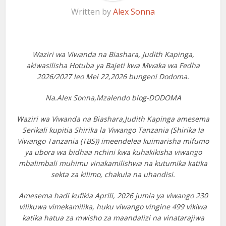
Written by
Alex Sonna
Waziri wa Viwanda na Biashara, Judith Kapinga,
akiwasilisha Hotuba ya Bajeti kwa Mwaka wa Fedha
2026/2027 leo Mei 22,2026 bungeni Dodoma.
Na.Alex Sonna,Mzalendo blog-DODOMA
Waziri wa Viwanda na Biashara,Judith Kapinga amesema
Serikali kupitia Shirika la Viwango Tanzania (Shirika la
Viwango Tanzania (TBS)) imeendelea kuimarisha mifumo
ya ubora wa bidhaa nchini kwa kuhakikisha viwango
mbalimbali muhimu vinakamilishwa na kutumika katika
sekta za kilimo, chakula na uhandisi.
Amesema hadi kufikia Aprili, 2026 jumla ya viwango 230
vilikuwa vimekamilika, huku viwango vingine 499 vikiwa
katika hatua za mwisho za maandalizi na vinatarajiwa