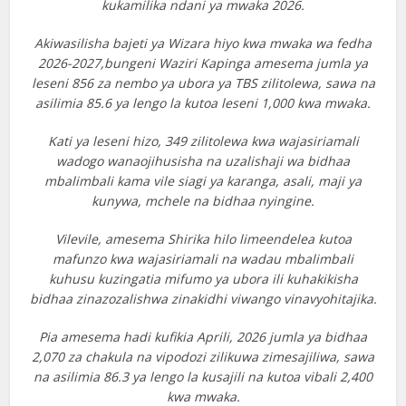
kukamilika ndani ya mwaka 2026.
Akiwasilisha bajeti ya Wizara hiyo kwa mwaka wa fedha
2026-2027,bungeni Waziri Kapinga amesema jumla ya
leseni 856 za nembo ya ubora ya TBS zilitolewa, sawa na
asilimia 85.6 ya lengo la kutoa leseni 1,000 kwa mwaka.
Kati ya leseni hizo, 349 zilitolewa kwa wajasiriamali
wadogo wanaojihusisha na uzalishaji wa bidhaa
mbalimbali kama vile siagi ya karanga, asali, maji ya
kunywa, mchele na bidhaa nyingine.
Vilevile, amesema Shirika hilo limeendelea kutoa
mafunzo kwa wajasiriamali na wadau mbalimbali
kuhusu kuzingatia mifumo ya ubora ili kuhakikisha
bidhaa zinazozalishwa zinakidhi viwango vinavyohitajika.
Pia amesema hadi kufikia Aprili, 2026 jumla ya bidhaa
2,070 za chakula na vipodozi zilikuwa zimesajiliwa, sawa
na asilimia 86.3 ya lengo la kusajili na kutoa vibali 2,400
kwa mwaka.