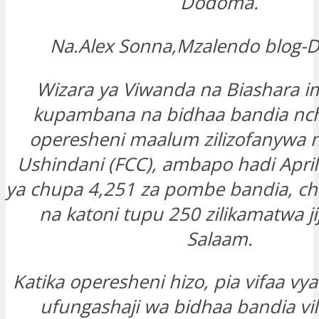
Dodoma.
Na.Alex Sonna,Mzalendo blo
Wizara ya Viwanda na Biashara 
kupambana na bidhaa bandia nchi
operesheni maalum zilizofanywa 
Ushindani (FCC), ambapo hadi April
ya chupa 4,251 za pombe bandia, c
na katoni tupu 250 zilikamatwa jij
Salaam.
Katika operesheni hizo, pia vifaa vya
ufungashaji wa bidhaa bandia vi