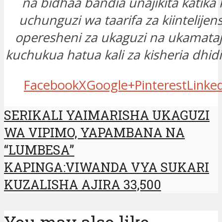
na bidhaa bandia unajikita katika
uchunguzi wa taarifa za kiintelijen
operesheni za ukaguzi na ukamataj
kuchukua hatua kali za kisheria dhid
Facebook
X
Google+
Pinterest
Linke
SERIKALI YAIMARISHA UKAGUZI
WA VIPIMO, YAPAMBANA NA
“LUMBESA”
KAPINGA:VIWANDA VYA SUKARI
KUZALISHA AJIRA 33,500