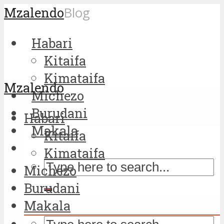
Mzalendo
Blog
Habari
Kitaifa
Kimataifa
Mzalendo
Michezo
Burudani
Habari
Makala
Kitaifa
Kimataifa
Michezo
Burudani
Makala