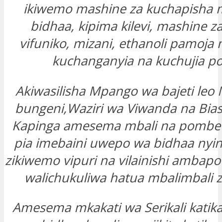
ikiwemo mashine za kuchapisha 
bidhaa, kipima kilevi, mashine z
vifuniko, mizani, ethanoli pamoja 
kuchanganyia na kuchujia p
Akiwasilisha Mpango wa bajeti leo
bungeni,Waziri wa Viwanda na Bias
Kapinga amesema mbali na pombe 
pia imebaini uwepo wa bidhaa nyin
zikiwemo vipuri na vilainishi amba
walichukuliwa hatua mbalimbali za
Amesema mkakati wa Serikali katika