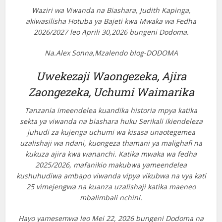
Waziri wa Viwanda na Biashara, Judith Kapinga,
akiwasilisha Hotuba ya Bajeti kwa Mwaka wa Fedha
2026/2027 leo Aprili 30,2026 bungeni Dodoma.
Na.Alex Sonna,Mzalendo blog-DODOMA
Uwekezaji Waongezeka, Ajira
Zaongezeka, Uchumi Waimarika
Tanzania imeendelea kuandika historia mpya katika
sekta ya viwanda na biashara huku Serikali ikiendeleza
juhudi za kujenga uchumi wa kisasa unaotegemea
uzalishaji wa ndani, kuongeza thamani ya malighafi na
kukuza ajira kwa wananchi. Katika mwaka wa fedha
2025/2026, mafanikio makubwa yameendelea
kushuhudiwa ambapo viwanda vipya vikubwa na vya kati
25 vimejengwa na kuanza uzalishaji katika maeneo
mbalimbali nchini.
Hayo yamesemwa leo Mei 22, 2026 bungeni Dodoma na