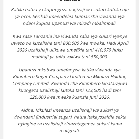
Katika hatua ya kupunguza uagizaji wa sukari kutoka nje
ya nchi, Serikali imeendelea kuimarisha viwanda vya
ndani kupitia upanuzi wa miradi mbalimbali.
Kwa sasa Tanzania ina viwanda saba vya sukari vyenye
uwezo wa kuzalisha tani 800,000 kwa mwaka. Hadi Aprili
2026 uzalishaji ulikuwa umefikia tani 410,979 huku
mahitaji ya taifa yakiwa tani 550,000.
Upanuzi mkubwa umefanywa katika viwanda vya
Kilombero Sugar Company Limited na Mkulazi Holding
Company Limited. Kiwanda cha Kilombero kinatarajiwa
kuongeza uzalishaji kutoka tani 123,000 hadi tani
226,000 kwa mwaka kuanzia Juni 2026.
Aidha, Mkulazi imeanza uzalishaji wa sukari ya
viwandani (industrial sugar), hatua itakayosaidia sekta
nyingine za uzalishaji zinazotegemea sukari kama
malighafi.