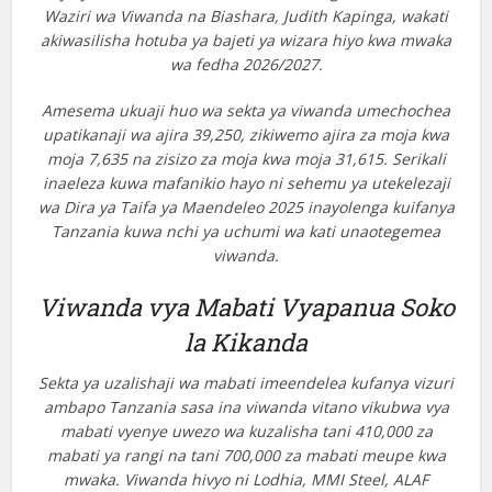
Waziri wa Viwanda na Biashara, Judith Kapinga, wakati
akiwasilisha hotuba ya bajeti ya wizara hiyo kwa mwaka
wa fedha 2026/2027.
Amesema ukuaji huo wa sekta ya viwanda umechochea
upatikanaji wa ajira 39,250, zikiwemo ajira za moja kwa
moja 7,635 na zisizo za moja kwa moja 31,615. Serikali
inaeleza kuwa mafanikio hayo ni sehemu ya utekelezaji
wa Dira ya Taifa ya Maendeleo 2025 inayolenga kuifanya
Tanzania kuwa nchi ya uchumi wa kati unaotegemea
viwanda.
Viwanda vya Mabati Vyapanua Soko
la Kikanda
Sekta ya uzalishaji wa mabati imeendelea kufanya vizuri
ambapo Tanzania sasa ina viwanda vitano vikubwa vya
mabati vyenye uwezo wa kuzalisha tani 410,000 za
mabati ya rangi na tani 700,000 za mabati meupe kwa
mwaka. Viwanda hivyo ni Lodhia, MMI Steel, ALAF