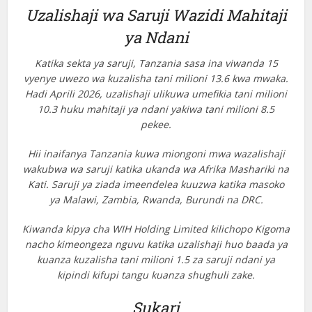
Uzalishaji wa Saruji Wazidi Mahitaji
ya Ndani
Katika sekta ya saruji, Tanzania sasa ina viwanda 15
vyenye uwezo wa kuzalisha tani milioni 13.6 kwa mwaka.
Hadi Aprili 2026, uzalishaji ulikuwa umefikia tani milioni
10.3 huku mahitaji ya ndani yakiwa tani milioni 8.5
pekee.
Hii inaifanya Tanzania kuwa miongoni mwa wazalishaji
wakubwa wa saruji katika ukanda wa Afrika Mashariki na
Kati. Saruji ya ziada imeendelea kuuzwa katika masoko
ya Malawi, Zambia, Rwanda, Burundi na DRC.
Kiwanda kipya cha WIH Holding Limited kilichopo Kigoma
nacho kimeongeza nguvu katika uzalishaji huo baada ya
kuanza kuzalisha tani milioni 1.5 za saruji ndani ya
kipindi kifupi tangu kuanza shughuli zake.
Sukari