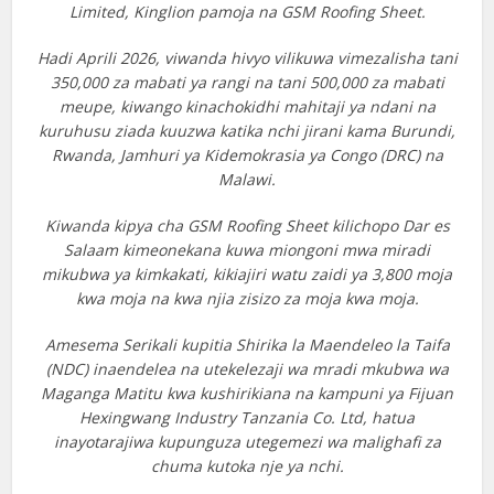
Limited, Kinglion pamoja na GSM Roofing Sheet.
Hadi Aprili 2026, viwanda hivyo vilikuwa vimezalisha tani
350,000 za mabati ya rangi na tani 500,000 za mabati
meupe, kiwango kinachokidhi mahitaji ya ndani na
kuruhusu ziada kuuzwa katika nchi jirani kama Burundi,
Rwanda, Jamhuri ya Kidemokrasia ya Congo (DRC) na
Malawi.
Kiwanda kipya cha GSM Roofing Sheet kilichopo Dar es
Salaam kimeonekana kuwa miongoni mwa miradi
mikubwa ya kimkakati, kikiajiri watu zaidi ya 3,800 moja
kwa moja na kwa njia zisizo za moja kwa moja.
Amesema Serikali kupitia Shirika la Maendeleo la Taifa
(NDC) inaendelea na utekelezaji wa mradi mkubwa wa
Maganga Matitu kwa kushirikiana na kampuni ya Fijuan
Hexingwang Industry Tanzania Co. Ltd, hatua
inayotarajiwa kupunguza utegemezi wa malighafi za
chuma kutoka nje ya nchi.