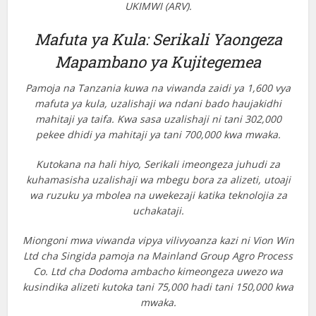
UKIMWI (ARV).
Mafuta ya Kula: Serikali Yaongeza
Mapambano ya Kujitegemea
Pamoja na Tanzania kuwa na viwanda zaidi ya 1,600 vya
mafuta ya kula, uzalishaji wa ndani bado haujakidhi
mahitaji ya taifa. Kwa sasa uzalishaji ni tani 302,000
pekee dhidi ya mahitaji ya tani 700,000 kwa mwaka.
Kutokana na hali hiyo, Serikali imeongeza juhudi za
kuhamasisha uzalishaji wa mbegu bora za alizeti, utoaji
wa ruzuku ya mbolea na uwekezaji katika teknolojia za
uchakataji.
Miongoni mwa viwanda vipya vilivyoanza kazi ni Vion Win
Ltd cha Singida pamoja na Mainland Group Agro Process
Co. Ltd cha Dodoma ambacho kimeongeza uwezo wa
kusindika alizeti kutoka tani 75,000 hadi tani 150,000 kwa
mwaka.