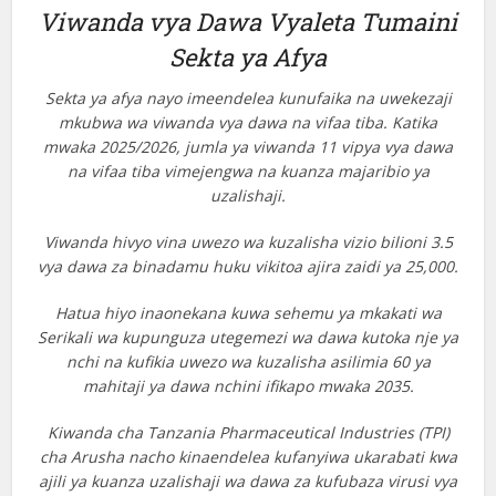
Viwanda vya Dawa Vyaleta Tumaini
Sekta ya Afya
Sekta ya afya nayo imeendelea kunufaika na uwekezaji
mkubwa wa viwanda vya dawa na vifaa tiba. Katika
mwaka 2025/2026, jumla ya viwanda 11 vipya vya dawa
na vifaa tiba vimejengwa na kuanza majaribio ya
uzalishaji.
Viwanda hivyo vina uwezo wa kuzalisha vizio bilioni 3.5
vya dawa za binadamu huku vikitoa ajira zaidi ya 25,000.
Hatua hiyo inaonekana kuwa sehemu ya mkakati wa
Serikali wa kupunguza utegemezi wa dawa kutoka nje ya
nchi na kufikia uwezo wa kuzalisha asilimia 60 ya
mahitaji ya dawa nchini ifikapo mwaka 2035.
Kiwanda cha Tanzania Pharmaceutical Industries (TPI)
cha Arusha nacho kinaendelea kufanyiwa ukarabati kwa
ajili ya kuanza uzalishaji wa dawa za kufubaza virusi vya