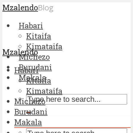
Mzalendo
Blog
Habari
Kitaifa
Kimataifa
Mzalendo
Michezo
Burudani
Habari
Makala
Kitaifa
Kimataifa
Michezo
Burudani
Makala