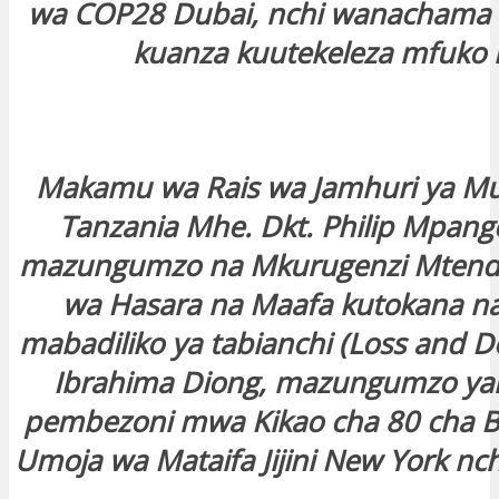
wa COP28 Dubai, nchi wanachama z
kuanza kuutekeleza mfuko 
Makamu wa Rais wa Jamhuri ya M
Tanzania Mhe. Dkt. Philip Mpang
mazungumzo na Mkurugenzi Mtenda
wa Hasara na Maafa kutokana na 
mabadiliko ya tabianchi (Loss and 
Ibrahima Diong, mazungumzo yal
pembezoni mwa Kikao cha 80 cha B
Umoja wa Mataifa Jijini New York nch