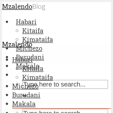
Mzalendo
Blog
Habari
Kitaifa
Kimataifa
Mzalendo
Michezo
Burudani
Habari
Makala
Kitaifa
Kimataifa
Michezo
Burudani
Makala