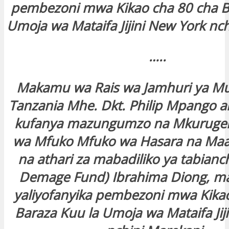
pembezoni mwa Kikao cha 80 cha B
Umoja wa Mataifa Jijini New York nch
…..
Makamu wa Rais wa Jamhuri ya M
Tanzania Mhe. Dkt. Philip Mpango 
kufanya mazungumzo na Mkurugen
wa Mfuko Mfuko wa Hasara na Maa
na athari za mabadiliko ya tabianc
Demage Fund) Ibrahima Diong, 
yaliyofanyika pembezoni mwa Kika
Baraza Kuu la Umoja wa Mataifa Jij