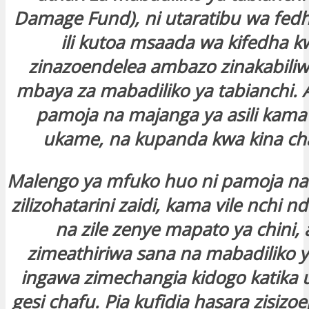
Damage Fund), ni utaratibu wa fed
ili kutoa msaada wa kifedha k
zinazoendelea ambazo zinakabiliw
mbaya za mabadiliko ya tabianchi. A
pamoja na majanga ya asili kama
ukame, na kupanda kwa kina ch
Malengo ya mfuko huo ni pamoja na 
zilizohatarini zaidi, kama vile nchi n
na zile zenye mapato ya chini
zimeathiriwa sana na mabadiliko y
ingawa zimechangia kidogo katika u
gesi chafu. Pia kufidia hasara zisizo