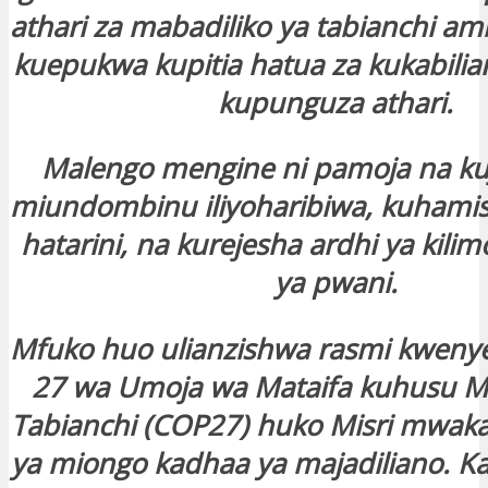
athari za mabadiliko ya tabianchi a
kuepukwa kupitia hatua za kukabilia
kupunguza athari.
Malengo mengine ni pamoja na ku
miundombinu iliyoharibiwa, kuhamish
hatarini, na kurejesha ardhi ya kil
ya pwani.
Mfuko huo ulianzishwa rasmi kweny
27 wa Umoja wa Mataifa kuhusu Ma
Tabianchi (COP27) huko Misri mwak
ya miongo kadhaa ya majadiliano. K