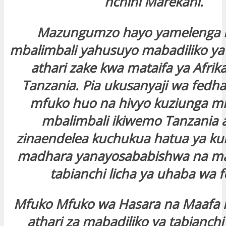
nchini Marekani.
Mazungumzo hayo yamelenga 
mbalimbali yahusuyo mabadiliko ya 
athari zake kwa mataifa ya Afrik
Tanzania. Pia ukusanyaji wa fedha 
mfuko huo na hivyo kuziunga m
mbalimbali ikiwemo Tanzania
zinaendelea kuchukua hatua ya kuk
madhara yanayosababishwa na ma
tabianchi licha ya uhaba wa 
Mfuko Mfuko wa Hasara na Maafa 
athari za mabadiliko ya tabianchi