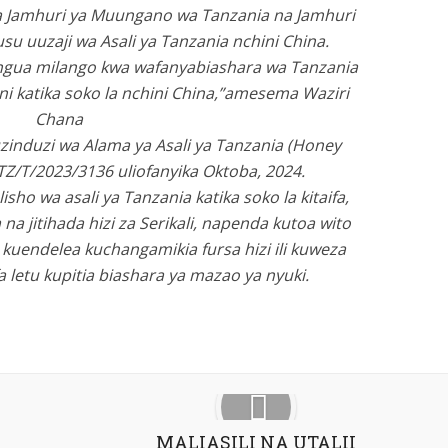
li ya Jamhuri ya Muungano wa Tanzania na Jamhuri
u uuzaji wa Asali ya Tanzania nchini China.
efungua milango kwa wafanyabiashara wa Tanzania
ni katika soko la nchini China,”amesema Waziri
Chana
induzi wa Alama ya Asali ya Tanzania (Honey
 TZ/T/2023/3136 uliofanyika Oktoba, 2024.
ho wa asali ya Tanzania katika soko la kitaifa,
na jitihada hizi za Serikali, napenda kutoa wito
kuendelea kuchangamikia fursa hizi ili kuweza
 letu kupitia biashara ya mazao ya nyuki.
Google+
Pinterest
LinkedIn
MALIASILI NA UTALII