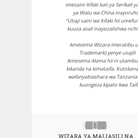
imesaini Itifaki kati ya Serika
ya Watu wa China inayoruhus
“Utiaji saini wa Itifaki hii um
kuuza asali inayozalishwa nchi
Amesema Wizara imeratibu uz
Trademark) yenye usajili
Amesema Alama hii ni utambulis
kikanda na kimataifa. Kutokana 
wafanyabiashara wa Tanzania 
kuongeza kipato kwa Taifa
Facebook
X
WIZARA YA MALIASILI NA