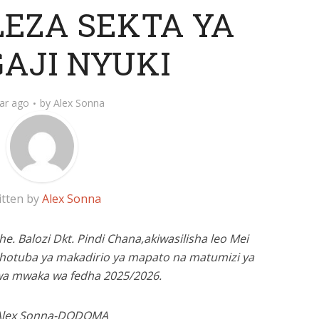
EZA SEKTA YA
AJI NYUKI
ar ago
by
Alex Sonna
itten by
Alex Sonna
Mhe. Balozi Dkt. Pindi Chana,akiwasilisha leo Mei
 hotuba ya makadirio ya mapato na matumizi ya
wa mwaka wa fedha 2025/2026.
Alex Sonna-DODOMA