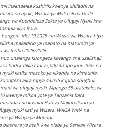
mii inaendelea kushiriki kwenye uhifadhi na
misitu na nyuki, Wizara ya Maliasili na Utalii
ango wa Kuendeleza Sekta ya Ufugaji Nyuki kwa
anzania Iliyo Bora.
ungeni Mei 19,2025 na Waziri wa Wizara hiyo
silisha makadirio ya mapato na matumizi ya
 wa fedha 2025/2026.
uo unalenga kuongeza kiwango cha uzalishaji
asa hadi kufikia tani 75,000 ifikapo Juni, 2035 na
yuki katika masoko ya kikanda na kimataifa.
uongeza ajira mpya 43,055 kupitia shughuli
amani wa ufugaji nyuki. Mpango 55 utatekelezwa
a 10 kwenye mikoa yote ya Tanzania Bara.
meandaa na kusaini Hati ya Makubaliano ya
ugaji nyuki kati ya Wizara, WAGA WMA na
ri ya Wilaya ya Mufindi.
biashara ya asali, kwa niaba ya Serikali Wizara