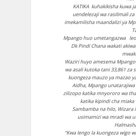
KATIKA kuhakikisha kuwa ja
uendelezaji wa rasilimali za 
imekamilisha maandalizi ya Mp
T
Mpango huo umetangazwa leo b
Dk Pindi Chana wakati akiwa
mwaka
Waziri huyo amesema Mpango h
wa asali kutoka tani 33,861 za s
kuongeza mauzo ya mazao ya n
Aidha, Mpango unatarajiwa k
zilizopo katika mnyororo wa th
katika kipindi cha miak
Sambamba na hilo, Wizara i
usimamizi wa mradi wa uf
Halmashau
“Kwa lengo la kuongeza wigo wa 