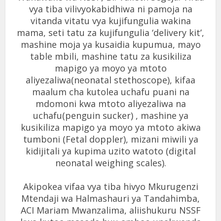
vya tiba vilivyokabidhiwa ni pamoja na
vitanda vitatu vya kujifungulia wakina
mama, seti tatu za kujifungulia ‘delivery kit’,
mashine moja ya kusaidia kupumua, mayo
table mbili, mashine tatu za kusikiliza
mapigo ya moyo ya mtoto
aliyezaliwa(neonatal stethoscope), kifaa
maalum cha kutolea uchafu puani na
mdomoni kwa mtoto aliyezaliwa na
uchafu(penguin sucker) , mashine ya
kusikiliza mapigo ya moyo ya mtoto akiwa
tumboni (Fetal doppler), mizani miwili ya
kidijitali ya kupima uzito watoto (digital
neonatal weighing scales).
Akipokea vifaa vya tiba hivyo Mkurugenzi
Mtendaji wa Halmashauri ya Tandahimba,
ACI Mariam Mwanzalima, aliishukuru NSSF