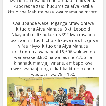
kwa kutoa msaada huu ambao unakwenda
kuboresha zaidi huduma za afya katika
kituo cha Mahuta hasa kwa mama na mtoto.
Kwa upande wake, Mganga Mfawidhi wa
Kituo cha Afya Mahuta, Dkt. Leopold
Nkayamba aliishukuru NSSF kwa msaada
huo kwani kituo hicho kilikuwa na uhitaji wa
vifaa hivyo. Kituo cha Afya Mahuta
kinahudumia wananchi 16,596 wakiwemo
wanawake 8,860 na wanaume 7,736 na
kinahudumia vijiji vinane, ambapo kwa
mwezi wanaojifungua katika kituo hicho ni
wastaani wa 75 – 100.