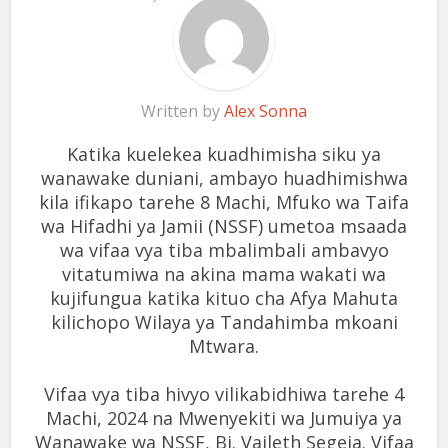
Written by
Alex Sonna
Katika kuelekea kuadhimisha siku ya
wanawake duniani, ambayo huadhimishwa
kila ifikapo tarehe 8 Machi, Mfuko wa Taifa
wa Hifadhi ya Jamii (NSSF) umetoa msaada
wa vifaa vya tiba mbalimbali ambavyo
vitatumiwa na akina mama wakati wa
kujifungua katika kituo cha Afya Mahuta
kilichopo Wilaya ya Tandahimba mkoani
Mtwara.
Vifaa vya tiba hivyo vilikabidhiwa tarehe 4
Machi, 2024 na Mwenyekiti wa Jumuiya ya
Wanawake wa NSSF, Bi. Vaileth Segeja. Vifaa