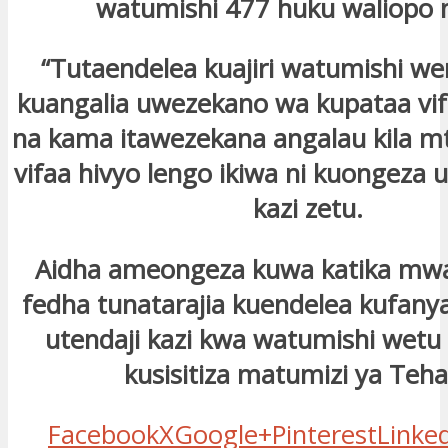
watumishi 477 huku waliopo n
“Tutaendelea kuajiri watumishi wen
kuangalia uwezekano wa kupataa vif
na kama itawezekana angalau kila m
vifaa hivyo lengo ikiwa ni kuongeza u
kazi zetu.
Aidha ameongeza kuwa katika mwa
fedha tunatarajia kuendelea kufanya
utendaji kazi kwa watumishi wetu
kusisitiza matumizi ya Teh
Facebook
X
Google+
Pinterest
Linke