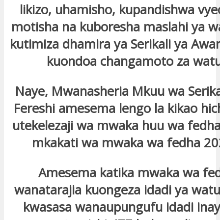
likizo, uhamisho, kupandishwa vye
motisha na kuboresha maslahi ya waf
kutimiza dhamira ya Serikali ya Awa
kuondoa changamoto za watu
Naye, Mwanasheria Mkuu wa Serikal
Fereshi amesema lengo la kikao hicho
utekelezaji wa mwaka huu wa fedh
mkakati wa mwaka wa fedha 20
Amesema katika mwaka wa fed
wanatarajia kuongeza idadi ya wat
kwasasa wanaupungufu idadi inay