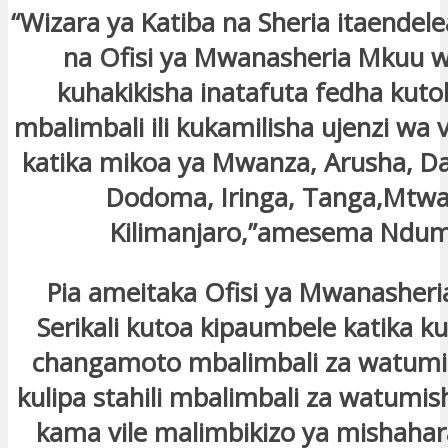
“Wizara ya Katiba na Sheria itaendele
na Ofisi ya Mwanasheria Mkuu wa
kuhakikisha inatafuta fedha kut
mbalimbali ili kukamilisha ujenzi wa 
katika mikoa ya Mwanza, Arusha, Da
Dodoma, Iringa, Tanga,Mtwa
Kilimanjaro,”amesema Ndu
Pia ameitaka Ofisi ya Mwanasher
Serikali kutoa kipaumbele katika k
changamoto mbalimbali za watumi
kulipa stahili mbalimbali za watumis
kama vile malimbikizo ya mishahar