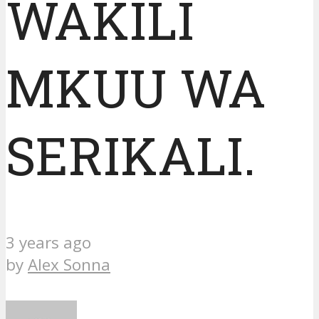
WAKILI
MKUU WA
SERIKALI.
3 years ago
by
Alex Sonna