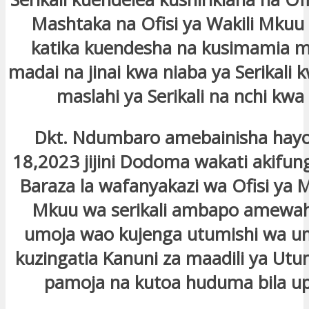
Mashtaka na Ofisi ya Wakili Mkuu 
katika kuendesha na kusimamia m
madai na jinai kwa niaba ya Serikali 
maslahi ya Serikali na nchi kwa
Dkt. Ndumbaro amebainisha hayo, 
18,2023 jijini Dodoma wakati akifun
Baraza la wafanyakazi wa Ofisi ya
Mkuu wa serikali ambapo amewa
umoja wao kujenga utumishi wa 
kuzingatia Kanuni za maadili ya Utum
pamoja na kutoa huduma bila u