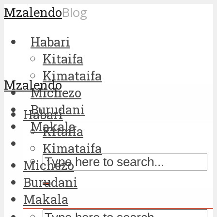
Mzalendo
Blog
Habari
Kitaifa
Kimataifa
Mzalendo
Michezo
Burudani
Habari
Makala
Kitaifa
Kimataifa
Michezo
Burudani
Makala