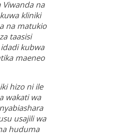
a Viwanda na
uwa kliniki
a na matukio
a taasisi
a idadi kubwa
atika maeneo
 hizo ni ile
a
wakati wa
nyabiashara
su usajili wa
a na huduma