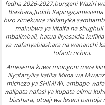
fedha 2026-2027,bungeni Waziri w
Biashara,Judith Kapinga,amesema k
hizo zimekuwa zikifanyika sambamb
makubwa ya kitaifa na shughuli z
mbalimbali, hatua iliyosaidia kufiki
ya wafanyabiashara na wananchi k
tofauti nchini.
Amesema kuwa miongoni mwa kliniki
iliyofanyika katika Mkoa wa
Mwanz
michezo ya SHIMIWI, ambapo wafa
walipata nafasi ya kupata elimu kuhu
biashara, utoaji wa leseni pamoj