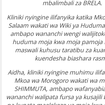
mbalimbali za BRELA.
Kliniki nyingine ilifanyika katika M
Salaam
wakati wa Wiki ya Huduma
ambapo wananchi wengi walijitok
huduma moja kwa moja pamoja n
maswali kuhusu taratibu za kua
kuendesha biashara rasm
Aidha, kliniki nyingine muhimu ilifa
Mkoa wa
Morogoro
wakati wa m
SHIMMUTA, ambapo wafanyabia
wananchi walipata fursa ya kusajili