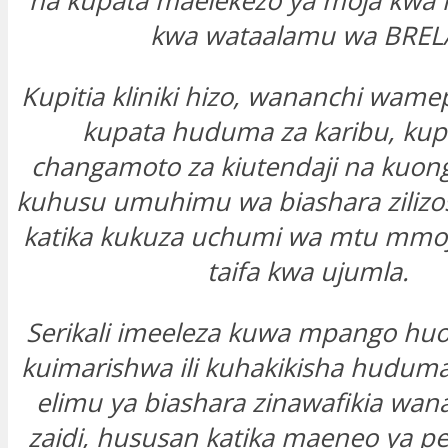
na kupata maelekezo ya moja kwa 
kwa wataalamu wa BREL
Kupitia kliniki hizo, wananchi wame
kupata huduma za karibu, ku
changamoto za kiutendaji na kuon
kuhusu umuhimu wa biashara zilizos
katika kukuza uchumi wa mtu mmo
taifa kwa ujumla.
Serikali imeeleza kuwa mpango hu
kuimarishwa ili kuhakikisha huduma 
elimu ya biashara zinawafikia wan
zaidi, hususan katika maeneo ya 