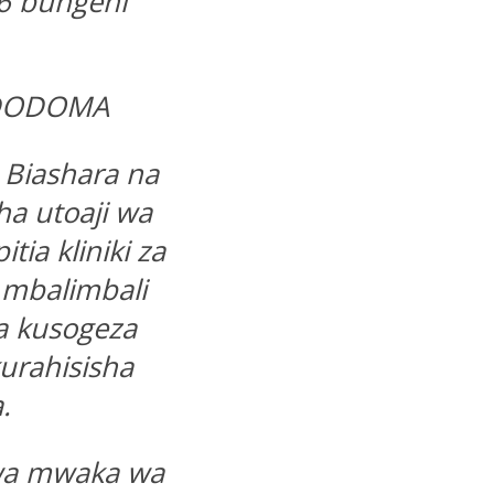
6 bungeni
g-DODOMA
a Biashara na
a utoaji wa
ia kliniki za
a mbalimbali
za kusogeza
urahisisha
.
 kwa mwaka wa