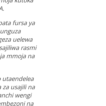
moja kutoka
A.
pata fursa ya
punguza
geza uelewa
ajiliwa rasmi
ja mmoja na
o utaendelea
za usajili na
anchi wengi
pembezoni na