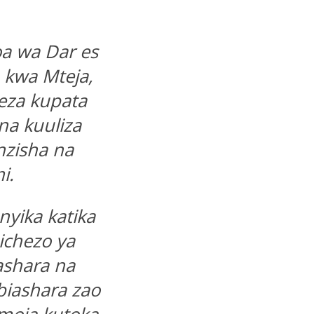
koa wa
Dar es
 kwa Mteja,
eza kupata
a kuuliza
nzisha na
i.
nyika katika
ichezo ya
shara na
 biashara zao