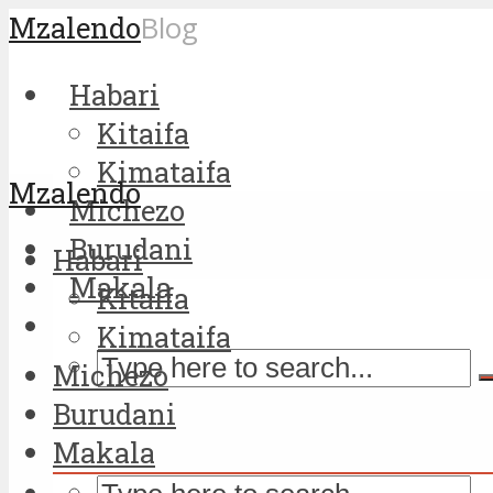
Mzalendo
Blog
Habari
Kitaifa
Kimataifa
Mzalendo
Michezo
Burudani
Habari
Makala
Kitaifa
Kimataifa
Michezo
Burudani
Makala