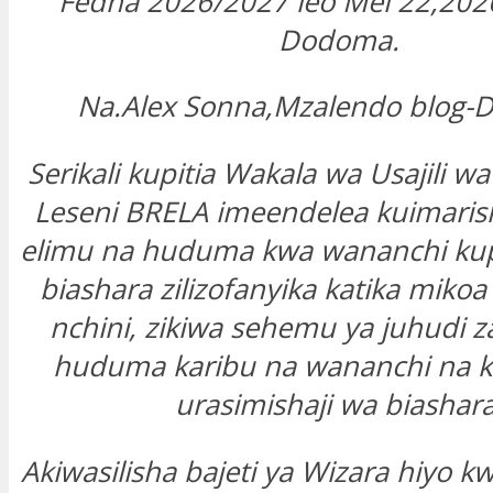
Fedha 2026/2027 leo Mei 22,202
Dodoma.
Na.Alex Sonna,Mzalendo blo
Serikali kupitia Wakala wa Usajili w
Leseni
BRELA
imeendelea kuimarish
elimu na huduma kwa wananchi kupit
biashara zilizofanyika katika miko
nchini, zikiwa sehemu ya juhudi 
huduma karibu na wananchi na k
urasimishaji wa biashara
Akiwasilisha bajeti ya Wizara hiyo