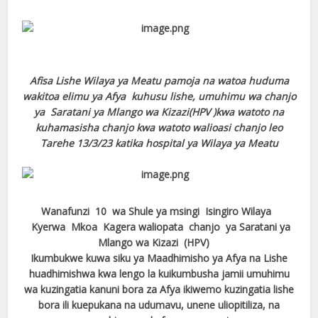
Afisa Lishe Wilaya ya Meatu pamoja na watoa huduma
wakitoa elimu ya Afya kuhusu lishe, umuhimu wa chanjo
ya Saratani ya Mlango wa Kizazi(HPV )kwa watoto na
kuhamasisha chanjo kwa watoto walioasi chanjo leo
Tarehe 13/3/23 katika hospital ya Wilaya ya Meatu
Wanafunzi 10 wa Shule ya msingi Isingiro Wilaya
Kyerwa Mkoa Kagera waliopata chanjo ya Saratani ya
Mlango wa Kizazi (HPV)
Ikumbukwe kuwa siku ya Maadhimisho ya Afya na Lishe
huadhimishwa kwa lengo la kuikumbusha jamii umuhimu
wa kuzingatia kanuni bora za Afya ikiwemo kuzingatia lishe
bora ili kuepukana na udumavu, unene uliopitiliza, na