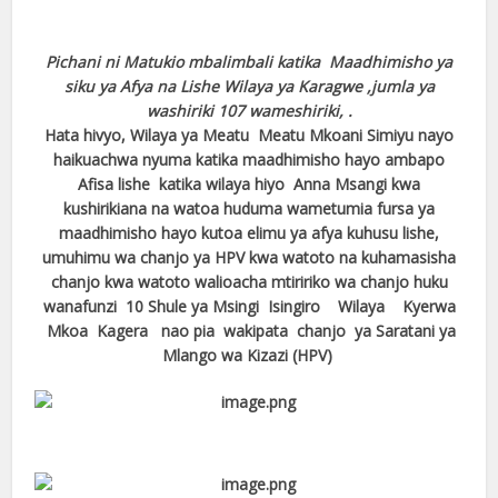
Pichani ni Matukio mbalimbali katika Maadhimisho ya
siku ya Afya na Lishe Wilaya ya Karagwe ,jumla ya
washiriki 107 wameshiriki, .
Hata hivyo, Wilaya ya Meatu Meatu Mkoani Simiyu nayo
haikuachwa nyuma katika maadhimisho hayo ambapo
Afisa lishe katika wilaya hiyo Anna Msangi kwa
kushirikiana na watoa huduma wametumia fursa ya
maadhimisho hayo kutoa elimu ya afya kuhusu lishe,
umuhimu wa chanjo ya HPV kwa watoto na kuhamasisha
chanjo kwa watoto walioacha mtiririko wa chanjo huku
wanafunzi 10 Shule ya Msingi Isingiro Wilaya Kyerwa
Mkoa Kagera nao pia wakipata chanjo ya Saratani ya
Mlango wa Kizazi (HPV)