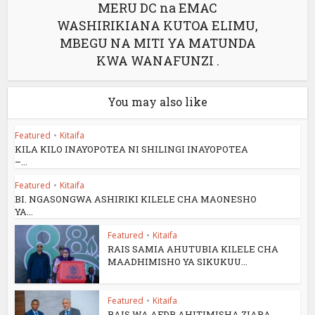
MERU DC na EMAC
WASHIRIKIANA KUTOA ELIMU,
MBEGU NA MITI YA MATUNDA
KWA WANAFUNZI .
You may also like
Featured
•
Kitaifa
KILA KILO INAYOPOTEA NI SHILINGI INAYOPOTEA
–...
Featured
•
Kitaifa
BI. NGASONGWA ASHIRIKI KILELE CHA MAONESHO
YA...
Featured
•
Kitaifa
RAIS SAMIA AHUTUBIA KILELE CHA
MAADHIMISHO YA SIKUKUU...
Featured
•
Kitaifa
RAIS WA AFDB AHITIMISHA ZIARA