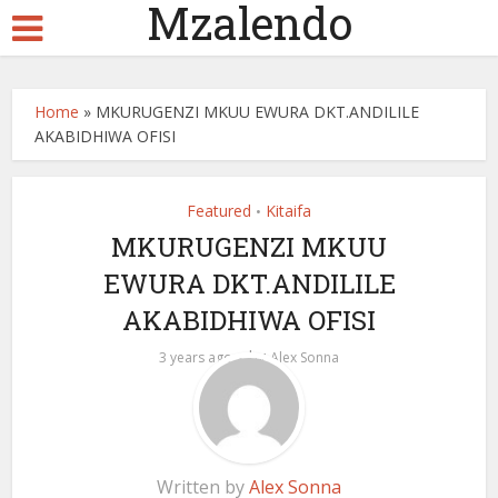
Mzalendo
Home
»
MKURUGENZI MKUU EWURA DKT.ANDILILE
AKABIDHIWA OFISI
Featured
Kitaifa
•
MKURUGENZI MKUU
EWURA DKT.ANDILILE
AKABIDHIWA OFISI
by
3 years ago
Alex Sonna
Written by
Alex Sonna