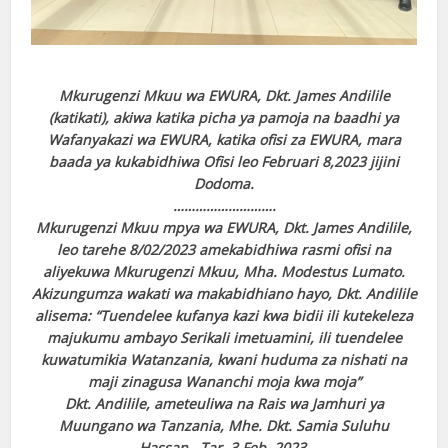
Mkurugenzi Mkuu wa EWURA, Dkt. James Andilile
(katikati), akiwa katika picha ya pamoja na baadhi ya
Wafanyakazi wa EWURA, katika ofisi za EWURA, mara
baada ya kukabidhiwa Ofisi leo Februari 8,2023 jijini
Dodoma.
……………………….
Mkurugenzi Mkuu mpya wa EWURA, Dkt. James Andilile,
leo tarehe 8/02/2023 amekabidhiwa rasmi ofisi na
aliyekuwa Mkurugenzi Mkuu, Mha. Modestus Lumato.
Akizungumza wakati wa makabidhiano hayo, Dkt. Andilile
alisema: “Tuendelee kufanya kazi kwa bidii ili kutekeleza
majukumu ambayo Serikali imetuamini, ili tuendelee
kuwatumikia Watanzania, kwani huduma za nishati na
maji zinagusa Wananchi moja kwa moja”
Dkt. Andilile, ameteuliwa na Rais wa Jamhuri ya
Muungano wa Tanzania, Mhe. Dkt. Samia Suluhu
Hassan, Tar. 3 Feb, 2023.