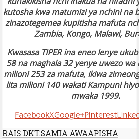
kuhakikisha nchi inakua na hifadhi 
kutosha kwa matumizi ya nchini na b
zinazotegemea kupitisha mafuta nch
Zambia, Kongo, Malawi, Bur
Kwasasa TIPER ina eneo lenye uku
58 na maghala 32 yenye uwezo wa ku
milioni 253 za mafuta, ikiwa zimeon
lita milioni 140 wakati Kampuni hiyo
mwaka 1999.
Facebook
X
Google+
Pinterest
Linke
RAIS DKT.SAMIA AWAAPISHA