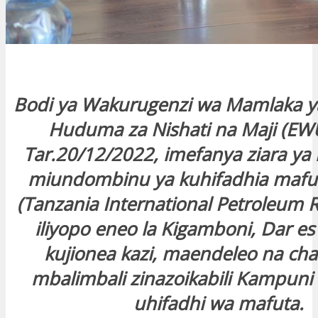
Bodi ya Wakurugenzi wa Mamlaka ya
Huduma za Nishati na Maji (EWU
Tar.20/12/2022, imefanya ziara ya k
miundombinu ya kuhifadhia mafut
(Tanzania International Petroleum R
iliyopo eneo la Kigamboni, Dar es 
kujionea kazi, maendeleo na c
mbalimbali zinazoikabili Kampuni 
uhifadhi wa mafuta.