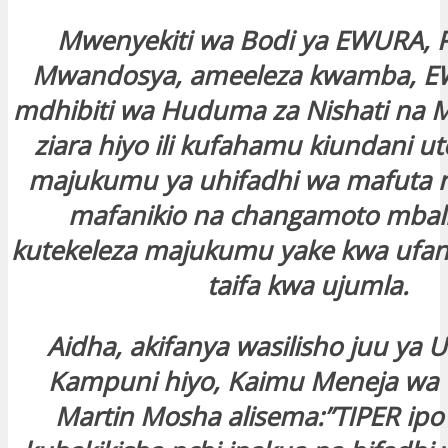
Mwenyekiti wa Bodi ya EWURA, P
Mwandosya, ameeleza kwamba, 
mdhibiti wa Huduma za Nishati na M
ziara hiyo ili kufahamu kiundani ut
majukumu ya uhifadhi wa mafuta n
mafanikio na changamoto mbalim
kutekeleza majukumu yake kwa ufanis
taifa kwa ujumla.
Aidha, akifanya wasilisho juu ya 
Kampuni hiyo, Kaimu Meneja wa 
Martin Mosha alisema:”TIPER ipo