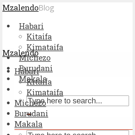
Mzalendo
Blog
Habari
Kitaifa
Kimataifa
Mzalendo
Michezo
Burudani
Habari
Makala
Kitaifa
Kimataifa
Michezo
Burudani
Makala