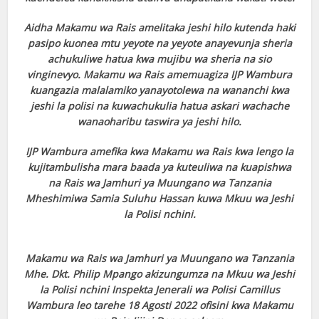
Aidha Makamu wa Rais amelitaka jeshi hilo kutenda haki
pasipo kuonea mtu yeyote na yeyote anayevunja sheria
achukuliwe hatua kwa mujibu wa sheria na sio
vinginevyo. Makamu wa Rais amemuagiza IJP Wambura
kuangazia malalamiko yanayotolewa na wananchi kwa
jeshi la polisi na kuwachukulia hatua askari wachache
wanaoharibu taswira ya jeshi hilo.
IJP Wambura amefika kwa Makamu wa Rais kwa lengo la
kujitambulisha mara baada ya kuteuliwa na kuapishwa
na Rais wa Jamhuri ya Muungano wa Tanzania
Mheshimiwa Samia Suluhu Hassan kuwa Mkuu wa Jeshi
la Polisi nchini.
Makamu wa Rais wa Jamhuri ya Muungano wa Tanzania
Mhe. Dkt. Philip Mpango akizungumza na Mkuu wa Jeshi
la Polisi nchini Inspekta Jenerali wa Polisi Camillus
Wambura leo tarehe 18 Agosti 2022 ofisini kwa Makamu