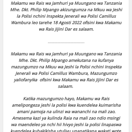
Makamu wa Rais wa Jamhuri ya Muungano wa Tanzania
Mhe. Dkt. Philip Mpango akizungumza na Mkuu wa Jeshi
la Polisi nchini Inspekta Jenerali wa Polisi Camillus
Wambura leo tarehe 18 Agosti 2022 ofisini kwa Makamu
wa Rais Jijini Dar es salaam.
…………………………….
Makamu wa Rais wa Jamhuri ya Muungano wa Tanzania
Mhe. Dkt. Philip Mpango amekutana na kufanya
mazungumzo na Mkuu wa Jeshi la Polisi nchini Inspekta
Jenerali wa Polisi Camillus Wambura, Mazungumzo
yaliofanyika ofisini kwa Makamu wa Rais Jijini Dar es
salaam.
Katika mazungumzo hayo, Makamu wa Rais
amelipongeza jeshi la polisi kwa kuendelea kuimarisha
amani pamoja na ulinzi wa wananchi na mali zao.
Amesema kazi ya kulinda Raia na mali zao ndio msingi
wa maendeleo ya nchi hii hivyo jeshi la polisi linapaswa
kuendelea kuhakikisha utulivu unapatikana wakati wote.