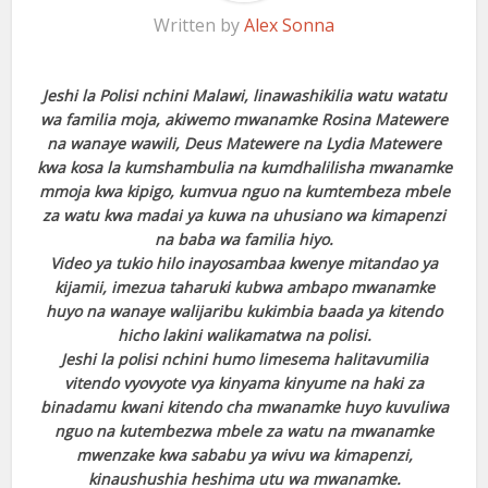
Written by
Alex Sonna
Jeshi la Polisi nchini Malawi, linawashikilia watu watatu
wa familia moja, akiwemo mwanamke Rosina Matewere
na wanaye wawili, Deus Matewere na Lydia Matewere
kwa kosa la kumshambulia na kumdhalilisha mwanamke
mmoja kwa kipigo, kumvua nguo na kumtembeza mbele
za watu kwa madai ya kuwa na uhusiano wa kimapenzi
na baba wa familia hiyo.
Video ya tukio hilo inayosambaa kwenye mitandao ya
kijamii, imezua taharuki kubwa ambapo mwanamke
huyo na wanaye walijaribu kukimbia baada ya kitendo
hicho lakini walikamatwa na polisi.
Jeshi la polisi nchini humo limesema halitavumilia
vitendo vyovyote vya kinyama kinyume na haki za
binadamu kwani kitendo cha mwanamke huyo kuvuliwa
nguo na kutembezwa mbele za watu na mwanamke
mwenzake kwa sababu ya wivu wa kimapenzi,
kinaushushia heshima utu wa mwanamke.