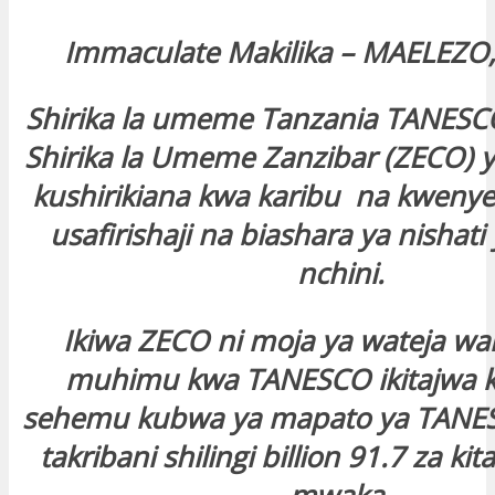
Immaculate Makilika – MAELEZO,
Shirika la umeme Tanzania TANESC
Shirika la Umeme Zanzibar (ZECO)
kushirikiana kwa karibu na kweny
usafirishaji na biashara ya nisha
nchini.
Ikiwa ZECO ni moja ya wateja w
muhimu kwa TANESCO ikitajwa 
sehemu kubwa ya mapato ya TANES
takribani shilingi billion 91.7 za ki