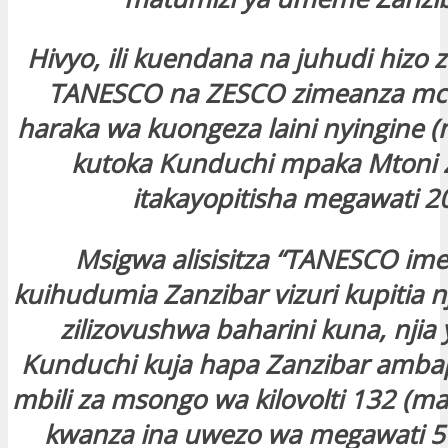
Hivyo, ili kuendana na juhudi hizo 
TANESCO na ZESCO zimeanza mc
haraka wa kuongeza laini nyingine (
kutoka Kunduchi mpaka Mtoni 
itakayopitisha megawati 20
Msigwa alisisitza “TANESCO im
kuihudumia Zanzibar vizuri kupitia 
zilizovushwa baharini kuna, njia
Kunduchi kuja hapa Zanzibar ambap
mbili za msongo wa kilovolti 132 (ma
kwanza ina uwezo wa megawati 50 