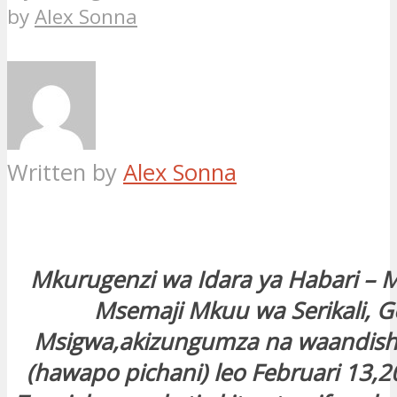
by
Alex Sonna
Written by
Alex Sonna
Mkurugenzi wa Idara ya Habari –
Msemaji Mkuu wa Serikali, G
Msigwa,akizungumza na waandishi
(hawapo pichani) leo Februari 13,2