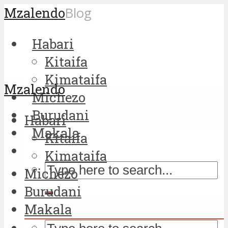
Mzalendo
Blog
Habari
Kitaifa
Kimataifa
Mzalendo
Michezo
Burudani
Habari
Makala
Kitaifa
Kimataifa
Michezo
Burudani
Makala