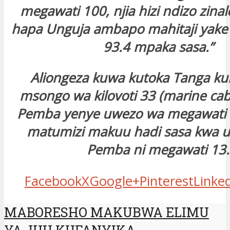
megawati 100, njia hizi ndizo zin
hapa Unguja ambapo mahitaji yake
93.4 mpaka sasa.”
Aliongeza kuwa kutoka Tanga kun
msongo wa kilovoti 33 (marine ca
Pemba yenye uwezo wa megawati
matumizi makuu hadi sasa kwa 
Pemba ni megawati 13.
Facebook
X
Google+
Pinterest
Linke
MABORESHO MAKUBWA ELIMU
YA JUU KUFANYIKA