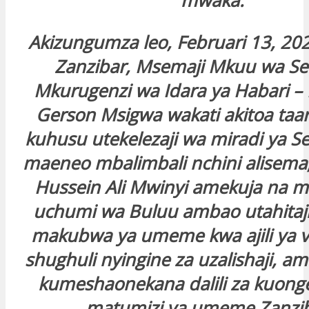
mwaka.
Akizungumza leo, Februari 13, 202
Zanzibar, Msemaji Mkuu wa Ser
Mkurugenzi wa Idara ya Habari 
Gerson Msigwa wakati akitoa taari
kuhusu utekelezaji wa miradi ya Ser
maeneo mbalimbali nchini alisema,
Hussein Ali Mwinyi amekuja na ms
uchumi wa Buluu ambao utahitaj
makubwa ya umeme kwa ajili ya 
shughuli nyingine za uzalishaji, a
kumeshaonekana dalili za kuong
matumizi ya umeme Zanzi