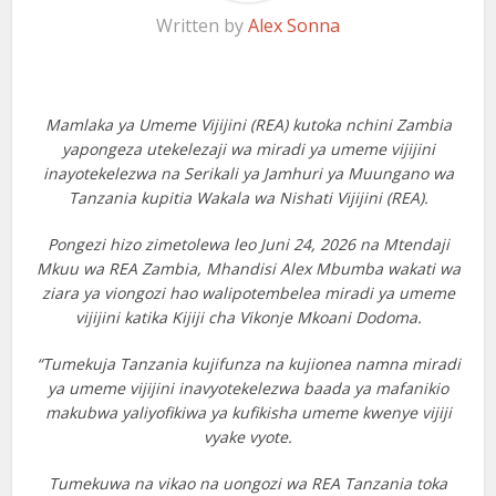
Written by
Alex Sonna
Mamlaka ya Umeme Vijijini (REA) kutoka nchini Zambia
yapongeza utekelezaji wa miradi ya umeme vijijini
inayotekelezwa na Serikali ya Jamhuri ya Muungano wa
Tanzania kupitia Wakala wa Nishati Vijijini (REA).
Pongezi hizo zimetolewa leo Juni 24, 2026 na Mtendaji
Mkuu wa REA Zambia, Mhandisi Alex Mbumba wakati wa
ziara ya viongozi hao walipotembelea miradi ya umeme
vijijini katika Kijiji cha Vikonje Mkoani Dodoma.
“Tumekuja Tanzania kujifunza na kujionea namna miradi
ya umeme vijijini inavyotekelezwa baada ya mafanikio
makubwa yaliyofikiwa ya kufikisha umeme kwenye vijiji
vyake vyote.
Tumekuwa na vikao na uongozi wa REA Tanzania toka