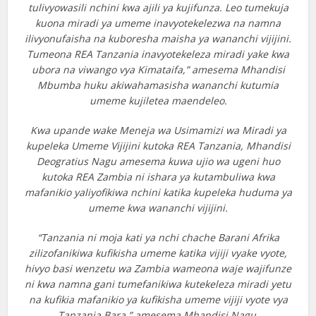
tulivyowasili nchini kwa ajili ya kujifunza. Leo tumekuja
kuona miradi ya umeme inavyotekelezwa na namna
ilivyonufaisha na kuboresha maisha ya wananchi vijijini.
Tumeona REA Tanzania inavyotekeleza miradi yake kwa
ubora na viwango vya Kimataifa,” amesema Mhandisi
Mbumba huku akiwahamasisha wananchi kutumia
umeme kujiletea maendeleo.
Kwa upande wake Meneja wa Usimamizi wa Miradi ya
kupeleka Umeme Vijijini kutoka REA Tanzania, Mhandisi
Deogratius Nagu amesema kuwa ujio wa ugeni huo
kutoka REA Zambia ni ishara ya kutambuliwa kwa
mafanikio yaliyofikiwa nchini katika kupeleka huduma ya
umeme kwa wananchi vijijini.
“Tanzania ni moja kati ya nchi chache Barani Afrika
zilizofanikiwa kufikisha umeme katika vijiji vyake vyote,
hivyo basi wenzetu wa Zambia wameona waje wajifunze
ni kwa namna gani tumefanikiwa kutekeleza miradi yetu
na kufikia mafanikio ya kufikisha umeme vijiji vyote vya
Tanzania Bara,” amesema Mhandisi Nagu.