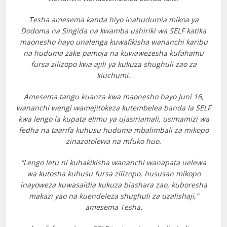
Tesha amesema kanda hiyo inahudumia mikoa ya
Dodoma na Singida na kwamba ushiriki wa SELF katika
maonesho hayo unalenga kuwafikisha wananchi karibu
na huduma zake pamoja na kuwawezesha kufahamu
fursa zilizopo kwa ajili ya kukuza shughuli zao za
kiuchumi.
Amesema tangu kuanza kwa maonesho hayo Juni 16,
wananchi wengi wamejitokeza kutembelea banda la SELF
kwa lengo la kupata elimu ya ujasiriamali, usimamizi wa
fedha na taarifa kuhusu huduma mbalimbali za mikopo
zinazotolewa na mfuko huo.
“Lengo letu ni kuhakikisha wananchi wanapata uelewa
wa kutosha kuhusu fursa zilizopo, hususan mikopo
inayoweza kuwasaidia kukuza biashara zao, kuboresha
makazi yao na kuendeleza shughuli za uzalishaji,”
amesema Tesha.