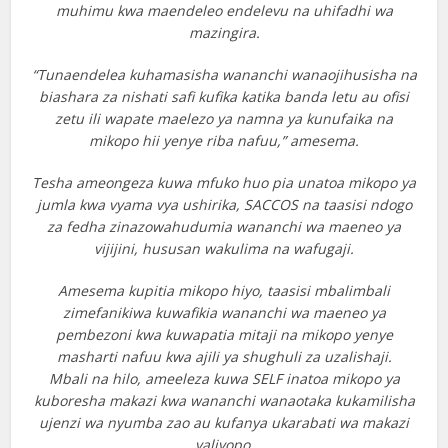
muhimu kwa maendeleo endelevu na uhifadhi wa
mazingira.
“Tunaendelea kuhamasisha wananchi wanaojihusisha na
biashara za nishati safi kufika katika banda letu au ofisi
zetu ili wapate maelezo ya namna ya kunufaika na
mikopo hii yenye riba nafuu,” amesema.
Tesha ameongeza kuwa mfuko huo pia unatoa mikopo ya
jumla kwa vyama vya ushirika, SACCOS na taasisi ndogo
za fedha zinazowahudumia wananchi wa maeneo ya
vijijini, hususan wakulima na wafugaji.
Amesema kupitia mikopo hiyo, taasisi mbalimbali
zimefanikiwa kuwafikia wananchi wa maeneo ya
pembezoni kwa kuwapatia mitaji na mikopo yenye
masharti nafuu kwa ajili ya shughuli za uzalishaji.
Mbali na hilo, ameeleza kuwa SELF inatoa mikopo ya
kuboresha makazi kwa wananchi wanaotaka kukamilisha
ujenzi wa nyumba zao au kufanya ukarabati wa makazi
yaliyopo.