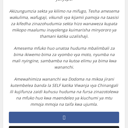
Akizungumzia sekta ya kilimo na mifugo, Tesha amesema
wakulima, wafugaji, vikundi vya kijamii pamoja na taasisi
za kifedha zinazohudumia sekta hizo wanaweza kupata
mikopo maalumu inayolenga kuimarisha minyororo ya
thamani katika uzalishaji.
Amesema mfuko huo unatoa huduma mbalimbali za
bima ikiwemo bima za vyombo vya moto, nyumba na
mali nyingine, sambamba na kutoa elimu ya bima kwa
wananchi.
Amewahimiza wananchi wa Dodoma na mikoa jirani
kutembelea banda la SELF katika Viwanja vya Chinangali
ili kujifunza zaidi kuhusu huduma na fursa zinazotolewa
na mfuko huo kwa maendeleo ya kiuchumi ya mtu
mmoja mmoja na taifa kwa ujumla.