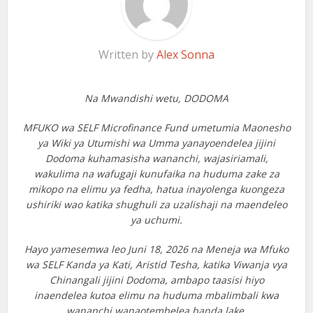
Written by
Alex Sonna
Na Mwandishi wetu, DODOMA
MFUKO wa SELF Microfinance Fund umetumia Maonesho
ya Wiki ya Utumishi wa Umma yanayoendelea jijini
Dodoma kuhamasisha wananchi, wajasiriamali,
wakulima na wafugaji kunufaika na huduma zake za
mikopo na elimu ya fedha, hatua inayolenga kuongeza
ushiriki wao katika shughuli za uzalishaji na maendeleo
ya uchumi.
Hayo yamesemwa leo Juni 18, 2026 na Meneja wa Mfuko
wa SELF Kanda ya Kati, Aristid Tesha, katika Viwanja vya
Chinangali jijini Dodoma, ambapo taasisi hiyo
inaendelea kutoa elimu na huduma mbalimbali kwa
wananchi wanaotembelea banda lake.