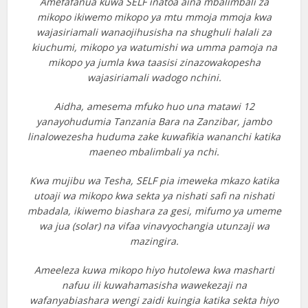
Amefafanua kuwa SELF inatoa aina mbalimbali za
mikopo ikiwemo mikopo ya mtu mmoja mmoja kwa
wajasiriamali wanaojihusisha na shughuli halali za
kiuchumi, mikopo ya watumishi wa umma pamoja na
mikopo ya jumla kwa taasisi zinazowakopesha
wajasiriamali wadogo nchini.
Aidha, amesema mfuko huo una matawi 12
yanayohudumia Tanzania Bara na Zanzibar, jambo
linalowezesha huduma zake kuwafikia wananchi katika
maeneo mbalimbali ya nchi.
Kwa mujibu wa Tesha, SELF pia imeweka mkazo katika
utoaji wa mikopo kwa sekta ya nishati safi na nishati
mbadala, ikiwemo biashara za gesi, mifumo ya umeme
wa jua (solar) na vifaa vinavyochangia utunzaji wa
mazingira.
Ameeleza kuwa mikopo hiyo hutolewa kwa masharti
nafuu ili kuwahamasisha wawekezaji na
wafanyabiashara wengi zaidi kuingia katika sekta hiyo