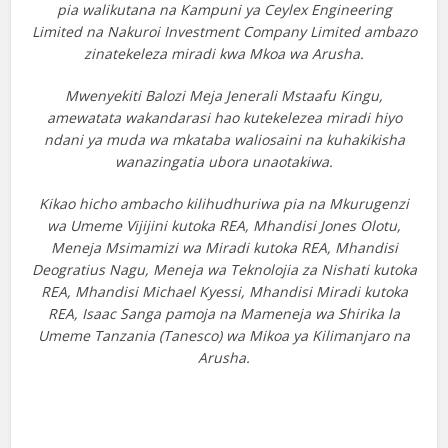
pia walikutana na Kampuni ya Ceylex Engineering
Limited na Nakuroi Investment Company Limited ambazo
zinatekeleza miradi kwa Mkoa wa Arusha.
Mwenyekiti Balozi Meja Jenerali Mstaafu Kingu,
amewatata wakandarasi hao kutekelezea miradi hiyo
ndani ya muda wa mkataba waliosaini na kuhakikisha
wanazingatia ubora unaotakiwa.
Kikao hicho ambacho kilihudhuriwa pia na Mkurugenzi
wa Umeme Vijijini kutoka REA, Mhandisi Jones Olotu,
Meneja Msimamizi wa Miradi kutoka REA, Mhandisi
Deogratius Nagu, Meneja wa Teknolojia za Nishati kutoka
REA, Mhandisi Michael Kyessi, Mhandisi Miradi kutoka
REA, Isaac Sanga pamoja na Mameneja wa Shirika la
Umeme Tanzania (Tanesco) wa Mikoa ya Kilimanjaro na
Arusha.