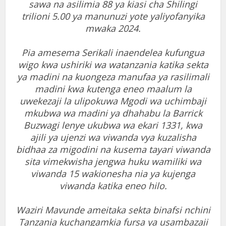
sawa na asilimia 88 ya kiasi cha Shilingi
trilioni 5.00 ya manunuzi yote yaliyofanyika
mwaka 2024.
Pia amesema Serikali inaendelea kufungua
wigo kwa ushiriki wa watanzania katika sekta
ya madini na kuongeza manufaa ya rasilimali
madini kwa kutenga eneo maalum la
uwekezaji la ulipokuwa Mgodi wa uchimbaji
mkubwa wa madini ya dhahabu la Barrick
Buzwagi lenye ukubwa wa ekari 1331, kwa
ajili ya ujenzi wa viwanda vya kuzalisha
bidhaa za migodini na kusema tayari viwanda
sita vimekwisha jengwa huku wamiliki wa
viwanda 15 wakionesha nia ya kujenga
viwanda katika eneo hilo.
Waziri Mavunde ameitaka sekta binafsi nchini
Tanzania kuchangamkia fursa ya usambazaji