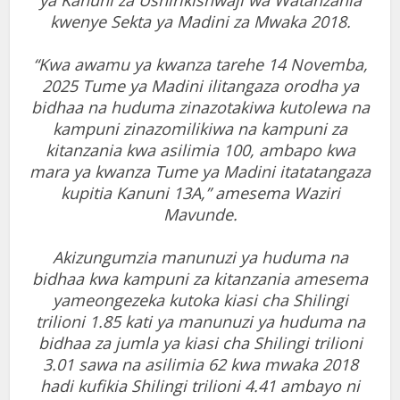
ya Kanuni za Ushirikishwaji wa Watanzania
kwenye Sekta ya Madini za Mwaka 2018.
“Kwa awamu ya kwanza tarehe 14 Novemba,
2025 Tume ya Madini ilitangaza orodha ya
bidhaa na huduma zinazotakiwa kutolewa na
kampuni zinazomilikiwa na kampuni za
kitanzania kwa asilimia 100, ambapo kwa
mara ya kwanza Tume ya Madini itatatangaza
kupitia Kanuni 13A,” amesema Waziri
Mavunde.
Akizungumzia manunuzi ya huduma na
bidhaa kwa kampuni za kitanzania amesema
yameongezeka kutoka kiasi cha Shilingi
trilioni 1.85 kati ya manunuzi ya huduma na
bidhaa za jumla ya kiasi cha Shilingi trilioni
3.01 sawa na asilimia 62 kwa mwaka 2018
hadi kufikia Shilingi trilioni 4.41 ambayo ni