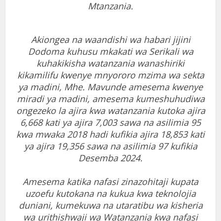
Mtanzania.
Akiongea na waandishi wa habari jijini
Dodoma kuhusu mkakati wa Serikali wa
kuhakikisha watanzania wanashiriki
kikamilifu kwenye mnyororo mzima wa sekta
ya madini, Mhe. Mavunde amesema kwenye
miradi ya madini, amesema kumeshuhudiwa
ongezeko la ajira kwa watanzania kutoka ajira
6,668 kati ya ajira 7,003 sawa na asilimia 95
kwa mwaka 2018 hadi kufikia ajira 18,853 kati
ya ajira 19,356 sawa na asilimia 97 kufikia
Desemba 2024.
Amesema katika nafasi zinazohitaji kupata
uzoefu kutokana na kukua kwa teknolojia
duniani, kumekuwa na utaratibu wa kisheria
wa urithishwaji wa Watanzania kwa nafasi