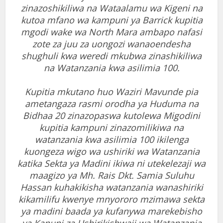
zinazoshikiliwa na Wataalamu wa Kigeni na
kutoa mfano wa kampuni ya Barrick kupitia
mgodi wake wa North Mara ambapo nafasi
zote za juu za uongozi wanaoendesha
shughuli kwa weredi mkubwa zinashikiliwa
na Watanzania kwa asilimia 100.
Kupitia mkutano huo Waziri Mavunde pia
ametangaza rasmi orodha ya Huduma na
Bidhaa 20 zinazopaswa kutolewa Migodini
kupitia kampuni zinazomilikiwa na
watanzania kwa asilimia 100 ikilenga
kuongeza wigo wa ushiriki wa Watanzania
katika Sekta ya Madini ikiwa ni utekelezaji wa
maagizo ya Mh. Rais Dkt. Samia Suluhu
Hassan kuhakikisha watanzania wanashiriki
kikamilifu kwenye mnyororo mzimawa sekta
ya madini baada ya kufanywa marekebisho