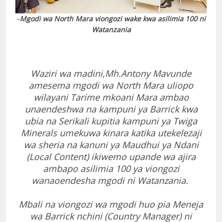
–
Mgodi wa North Mara viongozi wake kwa asilimia 100 ni
Watanzania
Waziri wa madini,Mh.Antony Mavunde
amesema mgodi wa North Mara uliopo
wilayani Tarime mkoani Mara ambao
unaendeshwa na kampuni ya Barrick kwa
ubia na Serikali kupitia kampuni ya Twiga
Minerals umekuwa kinara katika utekelezaji
wa sheria na kanuni ya Maudhui ya Ndani
(Local Content) ikiwemo upande wa ajira
ambapo asilimia 100 ya viongozi
wanaoendesha mgodi ni Watanzania.
Mbali na viongozi wa mgodi huo pia Meneja
wa Barrick nchini (Country Manager) ni