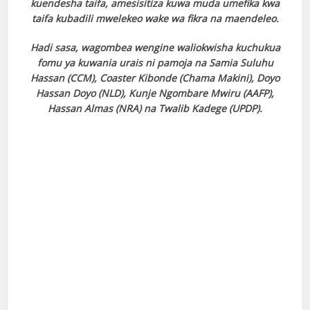
kuendesha taifa, amesisitiza kuwa muda umefika kwa
taifa kubadili mwelekeo wake wa fikra na maendeleo.
Hadi sasa, wagombea wengine waliokwisha kuchukua
fomu ya kuwania urais ni pamoja na Samia Suluhu
Hassan (CCM), Coaster Kibonde (Chama Makini), Doyo
Hassan Doyo (NLD), Kunje Ngombare Mwiru (AAFP),
Hassan Almas (NRA) na Twalib Kadege (UPDP).