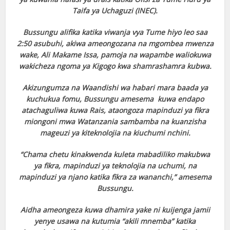
Taifa ya Uchaguzi (INEC).
Bussungu alifika katika viwanja vya Tume hiyo leo saa
2:50 asubuhi, akiwa ameongozana na mgombea mwenza
wake, Ali Makame Issa, pamoja na wapambe waliokuwa
wakicheza ngoma ya Kigogo kwa shamrashamra kubwa.
Akizungumza na Waandishi wa habari mara baada ya
kuchukua fomu, Bussungu amesema kuwa endapo
atachaguliwa kuwa Rais, ataongoza mapinduzi ya fikra
miongoni mwa Watanzania sambamba na kuanzisha
mageuzi ya kiteknolojia na kiuchumi nchini.
“Chama chetu kinakwenda kuleta mabadiliko makubwa
ya fikra, mapinduzi ya teknolojia na uchumi, na
mapinduzi ya njano katika fikra za wananchi,” amesema
Bussungu.
Aidha ameongeza kuwa dhamira yake ni kuijenga jamii
yenye usawa na kutumia “akili mnemba” katika