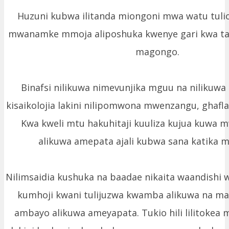
Huzuni kubwa ilitanda miongoni mwa watu tul
mwanamke mmoja aliposhuka kwenye gari kwa ta
magongo.
Binafsi nilikuwa nimevunjika mguu na nilikuwa
kisaikolojia lakini nilipomwona mwenzangu, ghafla 
Kwa kweli mtu hakuhitaji kuuliza kujua kuwa
alikuwa amepata ajali kubwa sana katika m
Nilimsaidia kushuka na baadae nikaita waandishi
kumhoji kwani tulijuzwa kwamba alikuwa na m
ambayo alikuwa ameyapata. Tukio hili lilitokea m