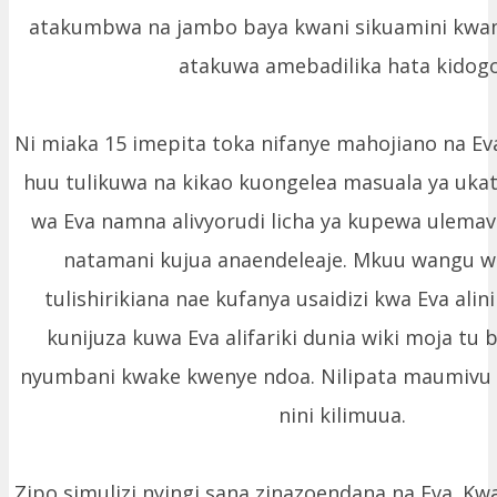
atakumbwa na jambo baya kwani sikuamini k
atakuwa amebadilika hata kidogo
Ni miaka 15 imepita toka nifanye mahojiano na 
huu tulikuwa na kikao kuongelea masuala ya ukat
wa Eva namna alivyorudi licha ya kupewa ulema
natamani kujua anaendeleaje. Mkuu wangu w
tulishirikiana nae kufanya usaidizi kwa Eva ali
kunijuza kuwa Eva alifariki dunia wiki moja tu 
nyumbani kwake kwenye ndoa. Nilipata maumivu 
nini kilimuua.
Zipo simulizi nyingi sana zinazoendana na Eva. Kwa