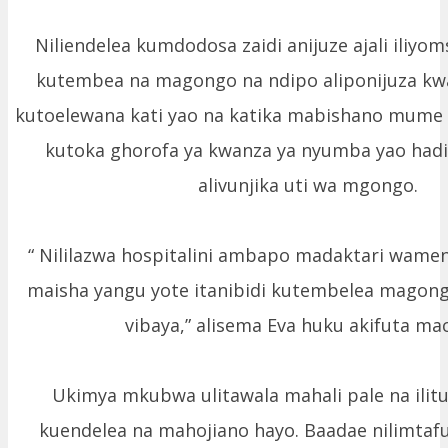
Niliendelea kumdodosa zaidi anijuze ajali iliyo
kutembea na magongo na ndipo aliponijuza kw
kutoelewana kati yao na katika mabishano mume
kutoka ghorofa ya kwanza ya nyumba yao had
alivunjika uti wa mgongo.
“ Nililazwa hospitalini ambapo madaktari wam
maisha yangu yote itanibidi kutembelea magong
vibaya,” alisema Eva huku akifuta mac
Ukimya mkubwa ulitawala mahali pale na ili
kuendelea na mahojiano hayo. Baadae nilimta