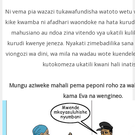
Ni vema pia wazazi tukawafundisha watoto wetu
kike kwamba ni afadhari waondoke na hata kuru
mahusiano au ndoa zina vitendo vya ukatili kuli
kurudi kwenye jeneza. Nyakati zimebadilika sana l
viongozi wa dini, wa mila na wadau wote kuendele
kutokomeza ukatili kwani hali inati
Mungu aziweke mahali pema peponi roho za wah
kama Eva na wengineo.