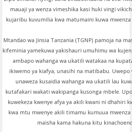
mauaji ya wenza vimeshika kasi huki vingi viki
kujaribu kuvumilia kwa matumaini kuwa mwenza h
Mtandao wa Jinsia Tanzania (TGNP) pamoja na mas
kifeminia yamekuwa yakishauri umuhimu wa kuje
ambapo wahanga wa ukatili watakaa na kupat
ikiwemo ya kiafya, unasihi na matibabu. Uwepo
unaweza kusaidia wahanga wa ukatili lau ku
kutafakari wakati wakipanga kusonga mbele. Up
kuwekeza kwenye afya ya akili kwani ni dhahiri
kwa mtu mwenye akili timamu kumuua mwenza 
maisha kama hakuna kitu kinachoend