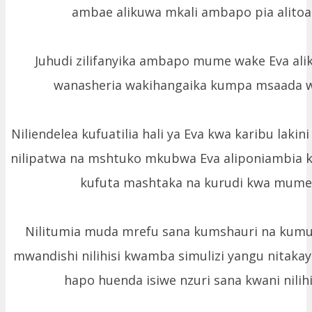
ambae alikuwa mkali ambapo pia alitoa 
Juhudi zilifanyika ambapo mume wake Eva al
wanasheria wakihangaika kumpa msaada wa
Niliendelea kufuatilia hali ya Eva kwa karibu lakin
nilipatwa na mshtuko mkubwa Eva aliponiambi
kufuta mashtaka na kurudi kwa mume
Nilitumia muda mrefu sana kumshauri na kum
mwandishi nilihisi kwamba simulizi yangu nitaka
hapo huenda isiwe nzuri sana kwani nilihi