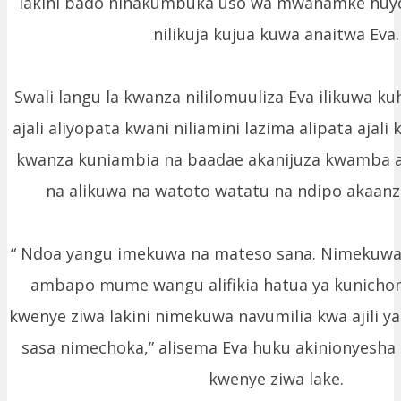
lakini bado ninakumbuka uso wa mwanamke huy
nilikuja kujua kuwa anaitwa Eva.
Swali langu la kwanza nililomuuliza Eva ilikuwa ku
ajali aliyopata kwani niliamini lazima alipata ajali 
kwanza kuniambia na baadae akanijuza kwamba 
na alikuwa na watoto watatu na ndipo akaanza
“ Ndoa yangu imekuwa na mateso sana. Nimekuwa n
ambapo mume wangu alifikia hatua ya kunicho
kwenye ziwa lakini nimekuwa navumilia kwa ajili y
sasa nimechoka,” alisema Eva huku akinionyesha
kwenye ziwa lake.