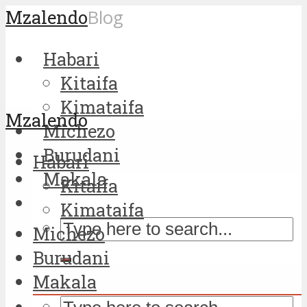
Mzalendo
Blog
Habari
Kitaifa
Kimataifa
Mzalendo
Michezo
Burudani
Habari
Makala
Kitaifa
Kimataifa
Michezo
Burudani
Makala