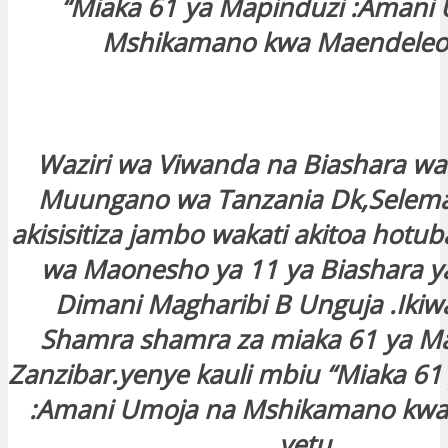
“Miaka 61 ya Mapinduzi :Amani
Mshikamano kwa Maendeleo 
Waziri wa Viwanda na Biashara wa
Muungano wa Tanzania Dk,Seleman
akisisitiza jambo wakati akitoa hotu
wa Maonesho ya 11 ya Biashara ya
Dimani Magharibi B Unguja .Ikiwa
Shamra shamra za miaka 61 ya Ma
Zanzibar.yenye kauli mbiu “Miaka 61
:Amani Umoja na Mshikamano kwa
yetu.