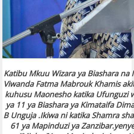
Katibu Mkuu Wizara ya Biashara na
Viwanda Fatma Mabrouk Khamis aki
kuhusu Maonesho katika Ufunguzi
ya 11 ya Biashara ya Kimataifa Dim
B Unguja .Ikiwa ni katika Shamra sh
61 ya Mapinduzi ya Zanzibar.yenye