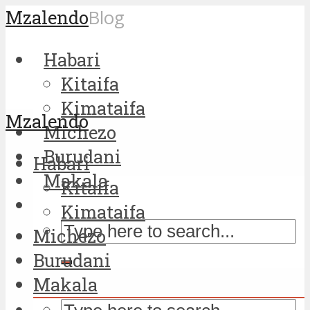
Mzalendo
Blog
Habari
Kitaifa
Kimataifa
Mzalendo
Michezo
Burudani
Habari
Makala
Kitaifa
Kimataifa
Michezo
Burudani
Makala