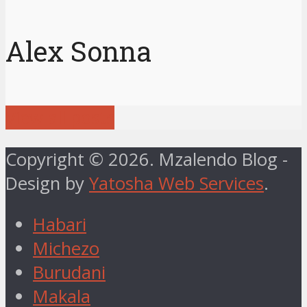
Alex Sonna
View all posts
Copyright © 2026. Mzalendo Blog -
Design by
Yatosha Web Services
.
Habari
Michezo
Burudani
Makala