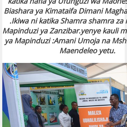
katika hafla ya Ufunguzi wa Maone
Biashara ya Kimataifa Dimani Magha
.Ikiwa ni katika Shamra shamra za
Mapinduzi ya Zanzibar.yenye kauli m
ya Mapinduzi :Amani Umoja na Ms
Maendeleo yetu.