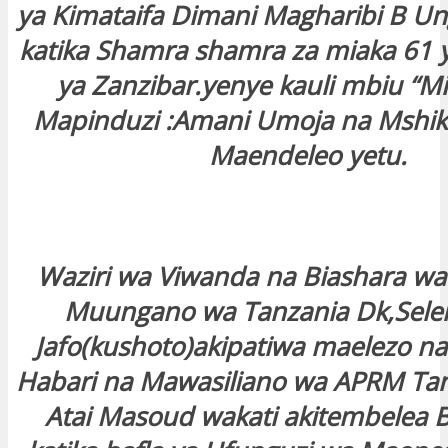
ya Kimataifa Dimani Magharibi B Ung
katika Shamra shamra za miaka 61 
ya Zanzibar.yenye kauli mbiu “M
Mapinduzi :Amani Umoja na Mshi
Maendeleo yetu.
Waziri wa Viwanda na Biashara wa
Muungano wa Tanzania Dk,Sele
Jafo(kushoto)akipatiwa maelezo n
Habari na Mawasiliano wa APRM Tan
Atai Masoud wakati akitembelea 