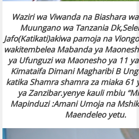
Waziri wa Viwanda na Biashara wa
Muungano wa Tanzania Dk,Sele
Jafo(Katikati)akiwa pamoja na Viongo
wakitembelea Mabanda ya Maonesho 
ya Ufunguzi wa Maonesho ya 11 ya
Kimataifa Dimani Magharibi B Ungu
katika Shamra shamra za miaka 61 
ya Zanzibar.yenye kauli mbiu “M
Mapinduzi :Amani Umoja na Mshi
Maendeleo yetu.