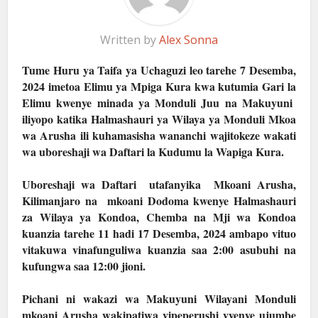
Written by
Alex Sonna
Tume Huru ya Taifa ya Uchaguzi leo tarehe 7 Desemba,
2024 imetoa Elimu ya Mpiga Kura kwa kutumia Gari la
Elimu kwenye minada ya Monduli Juu na Makuyuni
iliyopo katika Halmashauri ya Wilaya ya Monduli Mkoa
wa Arusha ili kuhamasisha wananchi wajitokeze wakati
wa uboreshaji wa Daftari la Kudumu la Wapiga Kura.
Uboreshaji wa Daftari utafanyika Mkoani Arusha,
Kilimanjaro na mkoani Dodoma kwenye Halmashauri
za Wilaya ya Kondoa, Chemba na Mji wa Kondoa
kuanzia tarehe 11 hadi 17 Desemba, 2024 ambapo vituo
vitakuwa vinafunguliwa kuanzia saa 2:00 asubuhi na
kufungwa saa 12:00 jioni.
Pichani ni wakazi wa Makuyuni Wilayani Monduli
mkoani Arusha wakipatiwa vipeperushi vyenye ujumbe