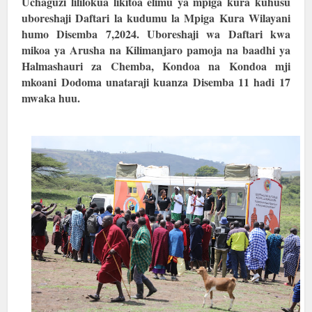
Uchaguzi lililokua likitoa elimu ya mpiga kura kuhusu
uboreshaji Daftari la kudumu la Mpiga Kura Wilayani
humo Disemba 7,2024. Uboreshaji wa Daftari kwa
mikoa ya Arusha na Kilimanjaro pamoja na baadhi ya
Halmashauri za Chemba, Kondoa na Kondoa mji
mkoani Dodoma unataraji kuanza Disemba 11 hadi 17
mwaka huu.