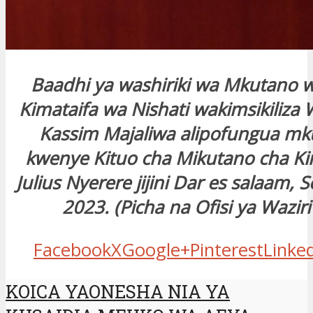
Baadhi ya washiriki wa Mkutano 
Kimataifa wa Nishati wakimsikiliza 
Kassim Majaliwa alipofungua mk
kwenye Kituo cha Mikutano cha Ki
Julius Nyerere jijini Dar es salaam,
2023. (Picha na Ofisi ya Wazir
Facebook
X
Google+
Pinterest
Linke
KOICA YAONESHA NIA YA