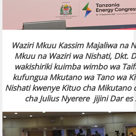
Waziri Mkuu Kassim Majaliwa na N
Mkuu na Waziri wa Nishati, Dkt. D
wakishiriki kuimba wimbo wa Taif
kufungua Mkutano wa Tano wa Ki
Nishati kwenye Kituo cha Mikutano 
cha Julius Nyerere jijini Dar es