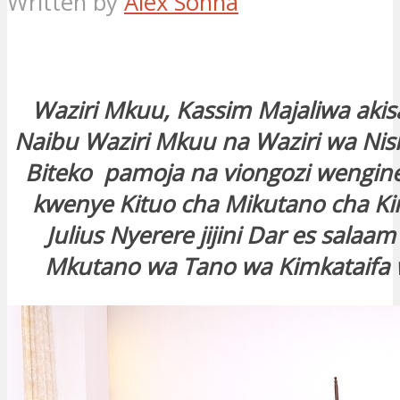
Written by
Alex Sonna
Waziri Mkuu, Kassim Majaliwa akis
Naibu Waziri Mkuu na Waziri wa Nis
Biteko pamoja na viongozi wengine
kwenye Kituo cha Mikutano cha Ki
Julius Nyerere jijini Dar es salaa
Mkutano wa Tano wa Kimkataifa w