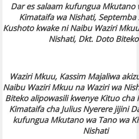
Dar es salaam kufungua Mkutano
Kimataifa wa Nishati, Septemba 
Kushoto kwake ni Naibu Waziri Mkuu
Nishati, Dkt. Doto Bitek
Waziri Mkuu, Kassim Majaliwa aki
Naibu Waziri Mkuu na Waziri wa Nish
Biteko alipowasili kwenye Kituo cha
Kimataifa cha Julius Nyerere jijini 
kufungua Mkutano wa Tano wa Ki
Nishati