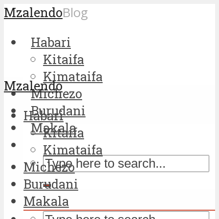
Mzalendo
Blog
Habari
Kitaifa
Kimataifa
Mzalendo
Michezo
Burudani
Habari
Makala
Kitaifa
Kimataifa
Michezo
Burudani
Makala