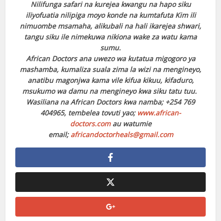
Nilifunga safari na kurejea kwangu na hapo siku
iliyofuatia nilipiga moyo konde na kumtafuta Kim ili
nimuombe msamaha, alikubali na hali ikarejea shwari,
tangu siku ile nimekuwa nikiona wake za watu kama
sumu.
African Doctors ana uwezo wa kutatua migogoro ya
mashamba, kumaliza suala zima la wizi na mengineyo,
anatibu magonjwa kama vile kifua kikuu, kifaduro,
msukumo wa damu na mengineyo kwa siku tatu tuu.
Wasiliana na African Doctors kwa namba; +254 769
404965, tembelea tovuti yao;
www.african-
doctors.com
au watumie
email;
africandoctorheals@gmail.com