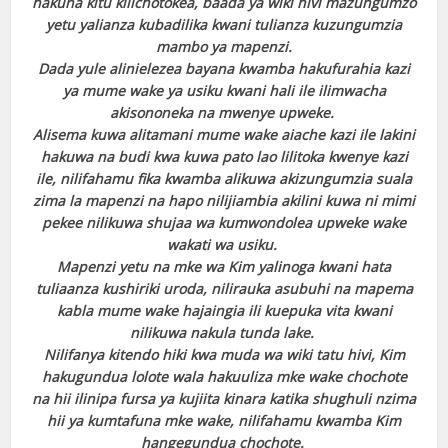
hakuna kitu kilichotokea, baada ya wiki hivi mazungumzo
yetu yalianza kubadilika kwani tulianza kuzungumzia
mambo ya mapenzi.
Dada yule alinielezea bayana kwamba hakufurahia kazi
ya mume wake ya usiku kwani hali ile ilimwacha
akisononeka na mwenye upweke.
Alisema kuwa alitamani mume wake aiache kazi ile lakini
hakuwa na budi kwa kuwa pato lao lilitoka kwenye kazi
ile, nilifahamu fika kwamba alikuwa akizungumzia suala
zima la mapenzi na hapo nilijiambia akilini kuwa ni mimi
pekee nilikuwa shujaa wa kumwondolea upweke wake
wakati wa usiku.
Mapenzi yetu na mke wa Kim yalinoga kwani hata
tuliaanza kushiriki uroda, nilirauka asubuhi na mapema
kabla mume wake hajaingia ili kuepuka vita kwani
nilikuwa nakula tunda lake.
Nilifanya kitendo hiki kwa muda wa wiki tatu hivi, Kim
hakugundua lolote wala hakuuliza mke wake chochote
na hii ilinipa fursa ya kujiita kinara katika shughuli nzima
hii ya kumtafuna mke wake, nilifahamu kwamba Kim
hangegundua chochote.