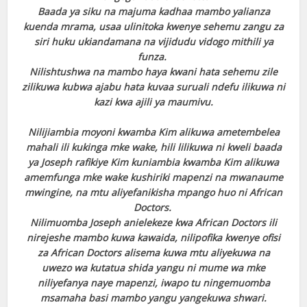
Baada ya siku na majuma kadhaa mambo yalianza
kuenda mrama, usaa ulinitoka kwenye sehemu zangu za
siri huku ukiandamana na vijidudu vidogo mithili ya
funza.
Nilishtushwa na mambo haya kwani hata sehemu zile
zilikuwa kubwa ajabu hata kuvaa suruali ndefu ilikuwa ni
kazi kwa ajili ya maumivu.
Nilijiambia moyoni kwamba Kim alikuwa ametembelea
mahali ili kukinga mke wake, hili lilikuwa ni kweli baada
ya Joseph rafikiye Kim kuniambia kwamba Kim alikuwa
amemfunga mke wake kushiriki mapenzi na mwanaume
mwingine, na mtu aliyefanikisha mpango huo ni African
Doctors.
Nilimuomba Joseph anielekeze kwa African Doctors ili
nirejeshe mambo kuwa kawaida, nilipofika kwenye ofisi
za African Doctors alisema kuwa mtu aliyekuwa na
uwezo wa kutatua shida yangu ni mume wa mke
niliyefanya naye mapenzi, iwapo tu ningemuomba
msamaha basi mambo yangu yangekuwa shwari.