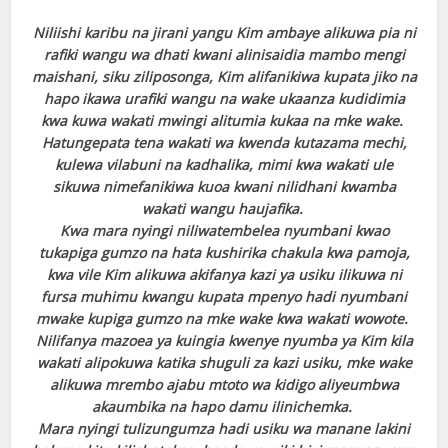
Niliishi karibu na jirani yangu Kim ambaye alikuwa pia ni
rafiki wangu wa dhati kwani alinisaidia mambo mengi
maishani, siku ziliposonga, Kim alifanikiwa kupata jiko na
hapo ikawa urafiki wangu na wake ukaanza kudidimia
kwa kuwa wakati mwingi alitumia kukaa na mke wake.
Hatungepata tena wakati wa kwenda kutazama mechi,
kulewa vilabuni na kadhalika, mimi kwa wakati ule
sikuwa nimefanikiwa kuoa kwani nilidhani kwamba
wakati wangu haujafika.
Kwa mara nyingi niliwatembelea nyumbani kwao
tukapiga gumzo na hata kushirika chakula kwa pamoja,
kwa vile Kim alikuwa akifanya kazi ya usiku ilikuwa ni
fursa muhimu kwangu kupata mpenyo hadi nyumbani
mwake kupiga gumzo na mke wake kwa wakati wowote.
Nilifanya mazoea ya kuingia kwenye nyumba ya Kim kila
wakati alipokuwa katika shuguli za kazi usiku, mke wake
alikuwa mrembo ajabu mtoto wa kidigo aliyeumbwa
akaumbika na hapo damu ilinichemka.
Mara nyingi tulizungumza hadi usiku wa manane lakini