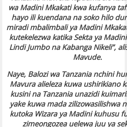
wa Madini Mkakati kwa kufanya tafi
hayo ili kuendana na soko hilo dun
miradi mbalimbali ya Madini Mkakat
kutekelezwa katika Sekta ya Madin
Lindi Jumbo na Kabanga Nikeli”, al
Mavude.
Naye, Balozi wa Tanzania nchini hu
Mavura alieleza kuwa ushirikiano k
kusini na Tanzania unazidi kuimari
yake kuwa mada zilizowasilishwa 
kutoka Wizara ya Madini kuhusu fu
zimeongozea uelewa juu ya sek