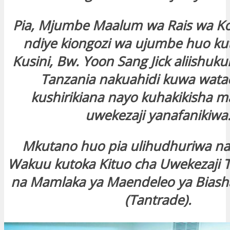
Pia, Mjumbe Maalum wa Rais wa K
ndiye kiongozi wa ujumbe huo ku
Kusini, Bw. Yoon Sang Jick aliishukur
Tanzania nakuahidi kuwa wata
kushirikiana nayo kuhakikisha m
uwekezaji yanafanikiwa
Mkutano huo pia ulihudhuriwa na
Wakuu kutoka Kituo cha Uwekezaji T
na Mamlaka ya Maendeleo ya Biash
(Tantrade).