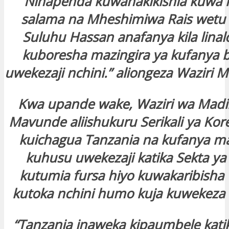
“Ninapenda kuwahakikishia kuwa n
salama na Mheshimiwa Rais wetu 
Suluhu Hassan anafanya kila lina
kuboresha mazingira ya kufanya b
uwekezaji nchini.” aliongeza Waziri 
Kwa upande wake, Waziri wa Madi
Mavunde aliishukuru Serikali ya Kor
kuichagua Tanzania na kufanya 
kuhusu uwekezaji katika Sekta ya
kutumia fursa hiyo kuwakaribisha
kutoka nchini humo kuja kuwekeza 
“Tanzania inaweka kipaumbele kati