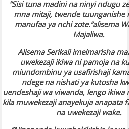
“Sisi tuna madini na ninyi ndugu 
mna mitaji, twende tuunganishe
manufaa ya nchi zote.”alisema W
Majaliwa.
Alisema Serikali imeimarisha maz
uwekezaji ikiwa ni pamoja na k
miundombinu ya usafirishaji kama
ndege na nishati ya kutosha kwa 
uendeshaji wa viwanda, lengo ikiwa 
kila muwekezaji anayekuja anapata f
na uwekezaji wake.