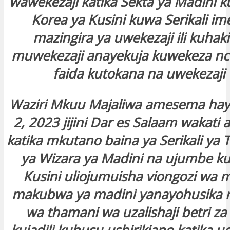
wawekezaji katika Sekta ya Madini k
Korea ya Kusini kuwa Serikali im
mazingira ya uwekezaji ili kuhaki
muwekezaji anayekuja kuwekeza nc
faida kutokana na uwekezaji
Waziri Mkuu Majaliwa amesema ha
2, 2023 jijini Dar es Salaam wakati
katika mkutano baina ya Serikali ya 
ya Wizara ya Madini na ujumbe k
Kusini uliojumuisha viongozi wa
makubwa ya madini yanayohusika 
wa thamani wa uzalishaji betri za