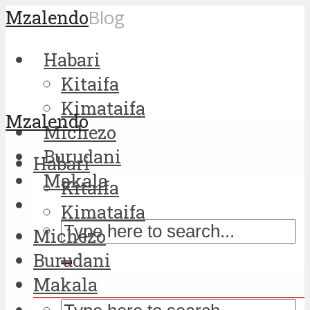
Mzalendo
Blog
Habari
Kitaifa
Kimataifa
Mzalendo
Michezo
Burudani
Habari
Makala
Kitaifa
Kimataifa
Michezo
Burudani
Makala