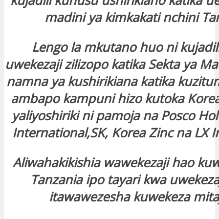
kujadili kuhusu ushirikiano katika u
madini ya kimkakati nchini Ta
Lengo la mkutano huo ni kujadili
uwekezaji zilizopo katika Sekta ya M
namna ya kushirikiana katika kuzitum
ambapo kampuni hizo kutoka Korea 
yaliyoshiriki ni pamoja na Posco Ho
International,SK, Korea Zinc na LX I
Aliwahakikishia wawekezaji hao kuwa
Tanzania ipo tayari kwa uwekeza
itawawezesha kuwekeza mitaj