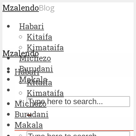
Mzalendo
Blog
Habari
Kitaifa
Kimataifa
Mzalendo
Michezo
Burudani
Habari
Makala
Kitaifa
Kimataifa
Michezo
Burudani
Makala