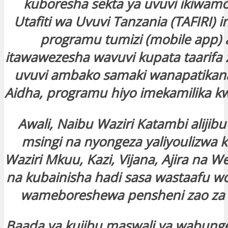
kuboresha sekta ya uvuvi ikiwamo
Utafiti wa Uvuvi Tanzania (TAFIRI) 
programu tumizi (mobile app)
itawawezesha wavuvi kupata taarifa
uvuvi ambako samaki wanapatikana
Aidha, programu hiyo imekamilika kw
Awali, Naibu Waziri Katambi alijib
msingi na nyongeza yaliyoulizwa k
Waziri Mkuu, Kazi, Vijana, Ajira na
na kubainisha hadi sasa wastaafu wot
wameboreshewa pensheni zao za k
Baada ya kujibu maswali ya wabung