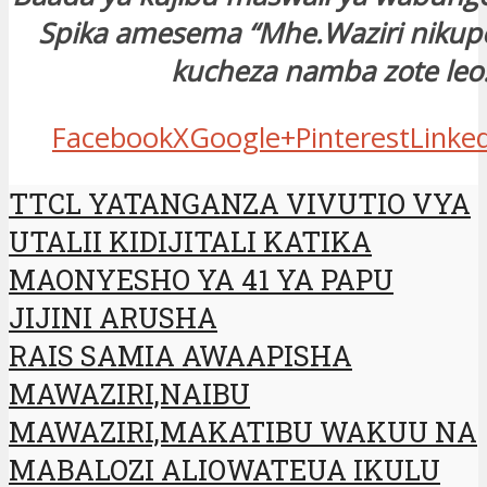
Spika amesema “Mhe.Waziri niku
kucheza namba zote leo.
Facebook
X
Google+
Pinterest
Linke
TTCL YATANGANZA VIVUTIO VYA
UTALII KIDIJITALI KATIKA
MAONYESHO YA 41 YA PAPU
JIJINI ARUSHA
RAIS SAMIA AWAAPISHA
MAWAZIRI,NAIBU
MAWAZIRI,MAKATIBU WAKUU NA
MABALOZI ALIOWATEUA IKULU