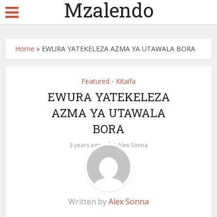
Mzalendo
Home
»
EWURA YATEKELEZA AZMA YA UTAWALA BORA
Featured
Kitaifa
•
EWURA YATEKELEZA
AZMA YA UTAWALA
BORA
by
3 years ago
Alex Sonna
Written by
Alex Sonna