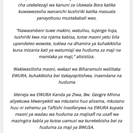
cha utekelezaji wa kanuni za Utawala Bora katika
kuwawezesha wananchi kushiriki katika masuala
yanayohusu mustakabali wao.
“Nawaombeni tuwe makini, watulivu, tujenge hoja,
tushiriki kwa nia njema kabisa, tutoe maoni yetu bila
upendeleo wowote, tukiwa na dhamira ya kuhakikisha
kuna mizania kati ya watumiaji wa huduma za maji na
mamlaka ya maji,” alisistiza.
Wakiwasilisha maoni, wakazi wa Biharamulo waliitaka
EWURA, kuhakikisha bei itakayopitishwa, inaendana na
huduma
Meneja wa EWURA Kanda ya Ziwa, Bw. Geogre Mhina
aliyekuwa Mwenyekiti wa mkutano huo alisema, mkutano
huu ni sehemu ya Taftishi inaofanywa na EWURA kupata
maoni ya wadau wa huduma za majisafi na usafi wa
mazingira kabla ya kutoa uamuzi wa kurekebisha bei za
huduma za maji ya BWUSA.