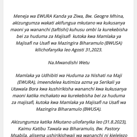
Meneja wa EWURA Kanda ya Ziwa, Bw. Geogre Mhina,
akizungumza wakati akifungua mkutano wa kukusanya
maoni ya wananchi (taftishi) kuhusu ombi la kurekebisha
bei za huduma za Majisafi kutoka kwa Mamlaka ya
Majisafi na Usafi wa Mazingira Biharamulo (BWUSA)
kilichofanyika leo Agosti 31,2023.
Na.Mwandishi Wetu
Mamlaka ya Udhibiti wa Huduma za Nishati na Maji
(EWURA), imeendelea kutimiza azma ya Serikali ya
Utawala Bora kwa kushirikisha wananchi kwa kukusanya
maoni katika mchakato wa kurekebisha bei za huduma
za majisafi, kutoka kwa Mamlaka ya Majisafi na Usafi wa
Mazingira Biharamulo (BWUSA).
Akizungumza katika Mkutano uliofanyika leo (31.8.2023),
Kaimu Katibu Tawala wa Biharamulo, Bw. Pastory
Msabila, alisema ushirikishwaji wa wananchi ni kielelezo