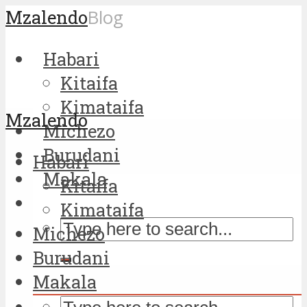
Mzalendo
Blog
Habari
Kitaifa
Kimataifa
Mzalendo
Michezo
Burudani
Habari
Makala
Kitaifa
Kimataifa
Michezo
Burudani
Makala