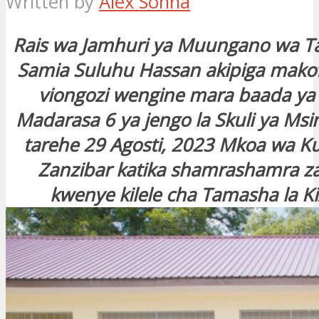
Written by
Alex Sonna
Rais wa Jamhuri ya Muungano wa T
Samia Suluhu Hassan akipiga mako
viongozi wengine mara baada ya
Madarasa 6 ya jengo la Skuli ya Ms
tarehe 29 Agosti, 2023 Mkoa wa Ku
Zanzibar katika shamrashamra z
kwenye kilele cha Tamasha la K