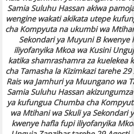
Samia Suluhu Hassan akiwa pamoja
wengine wakati akikata utepe kuf
cha Kompyuta na ukumbi wa Mtihani
Sekondari ya Muyuni B kwenye h
iliyofanyika Mkoa wa Kusini Ungu
katika shamrashamra za kuelekea k
cha Tamasha la Kizimkazi tarehe 29 
Rais wa Jamhuri ya Muungano wa T
Samia Suluhu Hassan akizungumza
ya kufungua Chumba cha Kompyut
wa Mtihani wa Skuli ya Sekondari 
kwenye hafla fupi iliyofanyika Mko
Unguja Zanzibar tarehe 29 Agosti, 