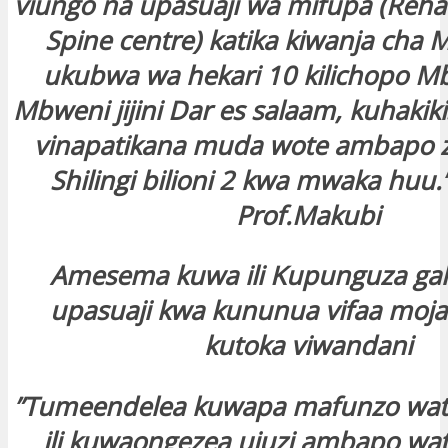
viungo na upasuaji wa mifupa (Rehab
Spine centre) katika kiwanja cha
ukubwa wa hekari 10 kilichopo Mb
Mbweni jijini Dar es salaam, kuhakiki
vinapatikana muda wote ambapo 
Shilingi bilioni 2 kwa mwaka hu
Prof.Makubi
Amesema kuwa ili Kupunguza ga
upasuaji kwa kununua vifaa moj
kutoka viwandani
”Tumeendelea kuwapa mafunzo wat
ili kuwaongezea ujuzi ambapo wa