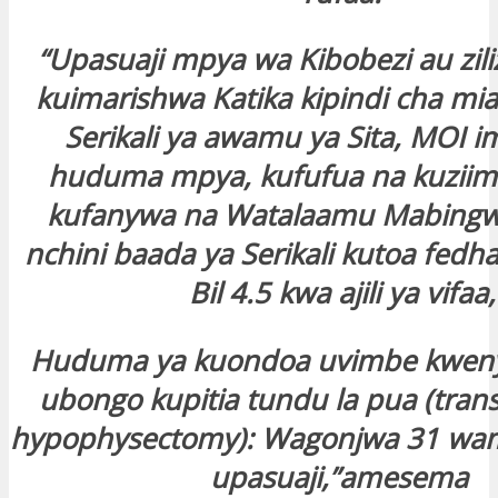
“Upasuaji mpya wa Kibobezi au zili
kuimarishwa Katika kipindi cha mia
Serikali ya awamu ya Sita, MOI 
huduma mpya, kufufua na kuziim
kufanywa na Watalaamu Mabingw
nchini baada ya Serikali kutoa fedha
Bil 4.5 kwa ajili ya vifaa,
Huduma ya kuondoa uvimbe kweny
ubongo kupitia tundu la pua (tran
hypophysectomy): Wagonjwa 31 wa
upasuaji,”amesema