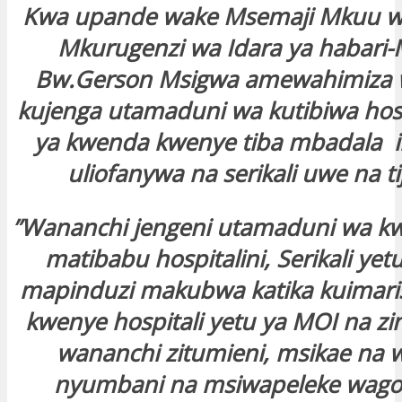
Kwa upande wake Msemaji Mkuu wa 
Mkurugenzi wa Idara ya habari
Bw.Gerson Msigwa amewahimiza 
kujenga utamaduni wa kutibiwa hosp
ya kwenda kwenye tiba mbadala il
uliofanywa na serikali uwe na ti
”Wananchi jengeni utamaduni wa k
matibabu hospitalini, Serikali ye
mapinduzi makubwa katika kuimar
kwenye hospitali yetu ya MOI na zin
wananchi zitumieni, msikae na
nyumbani na msiwapeleke wago