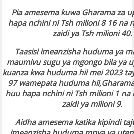
Pia amesema kuwa Gharama za up
hapa nchini ni Tsh milioni 8 16 na n
zaidi ya Tsh milioni 40.
Taasisi imeanzisha huduma ya m
maumivu sugu ya mgongo bila ya up
kuanza kwa huduma hii mei 2023 ta
97 wamepata huduma hii,Gharama 
huu hapa nchini ni Tsh milioni 1 na n
zaidi ya milioni 9.
Aidha amesema katika kipindi tajw
imeanzisha huduma mpya ya uten