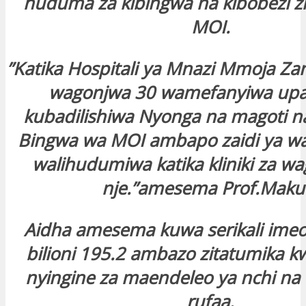
huduma za kibingwa na kibobezi z
MOI.
”Katika Hospitali ya Mnazi Mmoja Zan
wagonjwa 30 wamefanyiwa upa
kubadilishiwa Nyonga na magoti n
Bingwa wa MOI ambapo zaidi ya w
walihudumiwa katika kliniki za w
nje.”amesema Prof.Maku
Aidha amesema kuwa serikali imeok
bilioni 195.2 ambazo zitatumika k
nyingine za maendeleo ya nchi n
rufaa.