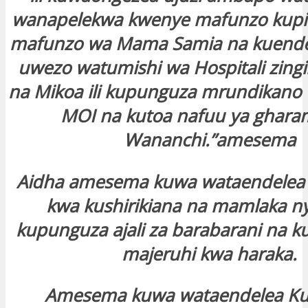
wanapelekwa kwenye mafunzo kupi
mafunzo wa Mama Samia na kuende
uwezo watumishi wa Hospitali zing
na Mikoa ili kupunguza mrundikano
MOI na kutoa nafuu ya ghara
Wananchi.”amesema
Aidha amesema kuwa wataendelea 
kwa kushirikiana na mamlaka nyi
kupunguza ajali za barabarani na ku
majeruhi kwa haraka.
Amesema kuwa wataendelea Ku