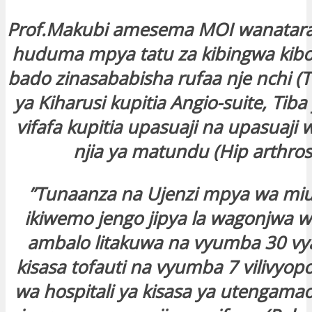
Prof.Makubi amesema MOI wanataraj
huduma mpya tatu za kibingwa kib
bado zinasababisha rufaa nje nchi (T
ya Kiharusi kupitia Angio-suite, Tiba
vifafa kupitia upasuaji na upasuaji
njia ya matundu (Hip arthro
”Tunaanza na Ujenzi mpya wa m
ikiwemo jengo jipya la wagonjwa w
ambalo litakuwa na vyumba 30 vya 
kisasa tofauti na vyumba 7 vilivyopo
wa hospitali ya kisasa ya utengama