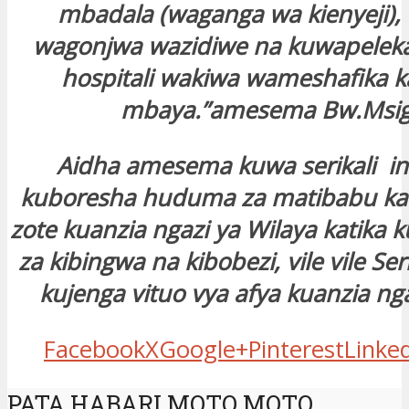
mbadala (waganga wa kienyeji), 
wagonjwa wazidiwe na kuwapelek
hospitali wakiwa wameshafika ka
mbaya.”amesema Bw.Msi
Aidha amesema kuwa serikali i
kuboresha huduma za matibabu kati
zote kuanzia ngazi ya Wilaya katika
za kibingwa na kibobezi, vile vile Se
kujenga vituo vya afya kuanzia nga
Facebook
X
Google+
Pinterest
Linke
PATA HABARI MOTO MOTO