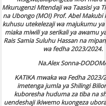
Mkurugenzi Mtendaji wa Taasisi ya T
na Ubongo (MOI) Prof. Abel Makubi 
kuhusu utekelezaji wa majukumu ya
miaka miwili ya serikali ya awamu ya 
Rais Samia Suluhu Hassan na mipa
wa fedha 2023/2024.
Na.Alex Sonna-DODOM
KATIKA mwaka wa Fedha 2023/24
imetenga jumla ya Shilingi Bilioni
kuboresha huduma za tiba na sh
uendeshaji ikiwemo kuongeza ubo