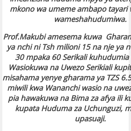
mkono wa umeme ambapo tayari 
wameshahudumiwa.
Prof.Makubi amesema kuwa Gharam
ya nchi ni Tsh milioni 15 na nje ya nc
30 mpaka 60 Serikali kuhudumia
Wasiokuwa na Uwezo Serikiali kupiti
misahama yenye gharama ya TZS 6.5 
miwili kwa Wananchi wasio na uwe
pia hawakuwa na Bima za afya ili
kupata Huduma za Uchunguzi, 
upasuaji.