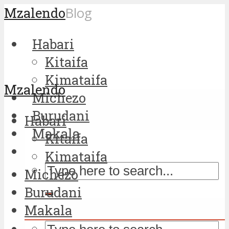
Mzalendo
Blog
Habari
Kitaifa
Kimataifa
Mzalendo
Michezo
Burudani
Habari
Makala
Kitaifa
Kimataifa
Michezo
Burudani
Makala