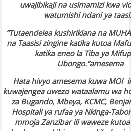
uwajibikaji na usimamizi kwa vi
watumishi ndani ya taasis
”Tutaendelea kushirikiana na MUHA
na Taasisi zingine katika kutoa Mafu
katika eneo la Tiba ya Mifu
Ubongo.”amesema
Hata hivyo amesema kuwa MOI i
kuwajengea uwezo wataalamu wa hos
za Bugando, Mbeya, KCMC, Benja
Hospitali ya rufaa ya Nkinga-Tabo
mmoja Zanzibar ili waweze kutoa