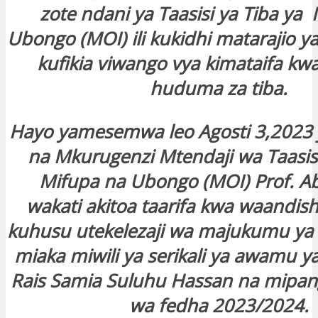
zote ndani ya Taasisi ya Tiba ya
Ubongo (MOI) ili kukidhi matarajio 
kufikia viwango vya kimataifa kwa
huduma za tiba.
Hayo yamesemwa leo Agosti 3,2023 
na Mkurugenzi Mtendaji wa Taasisi
Mifupa na Ubongo (MOI) Prof. A
wakati akitoa taarifa kwa waandish
kuhusu utekelezaji wa majukumu ya
miaka miwili ya serikali ya awamu ya 
Rais Samia Suluhu Hassan na mipa
wa fedha 2023/2024.