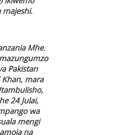
i ikiwemo
 majeshi.
anzania Mhe.
e mazungumzo
ya Pakistan
d Khan, mara
Utambulisho,
e 24 Julai,
 mpango wa
suala mengi
pamoja na