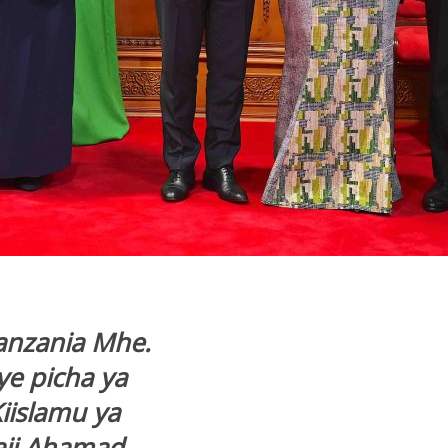
anzania Mhe.
e picha ya
iislamu ya
raji Ahamad