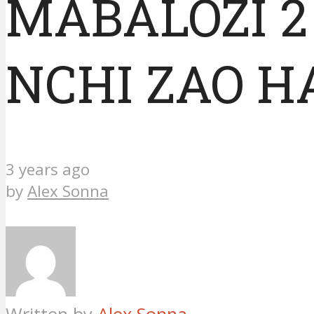
MABALOZI 
NCHI ZAO H
3 years ago
by
Alex Sonna