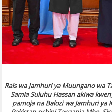
Rais wa Jamhuri ya Muungano wa T
Samia Suluhu Hassan akiwa kweny
pamoja na Balozi wa Jamhuri ya K
Pakistan nchini Tanzania Mhe. Si