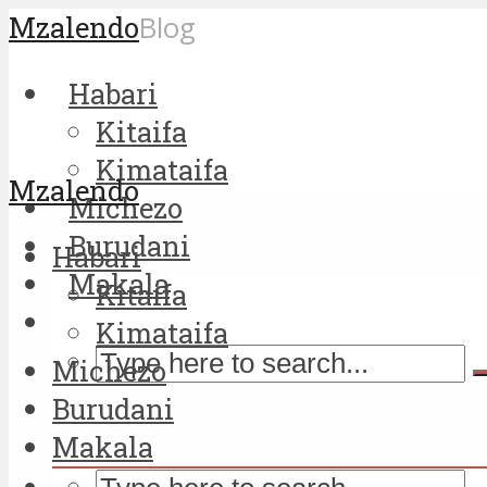
Mzalendo
Blog
Habari
Kitaifa
Kimataifa
Mzalendo
Michezo
Burudani
Habari
Makala
Kitaifa
Kimataifa
Michezo
Burudani
Makala