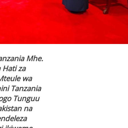
anzania Mhe.
Hati za
Mteule wa
ini Tanzania
dogo Tunguu
akistan na
ndeleza