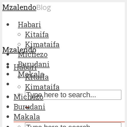
Mzalendo
Blog
Habari
Kitaifa
Kimataifa
Mzalendo
Michezo
Burudani
Habari
Makala
Kitaifa
Kimataifa
Michezo
Burudani
Makala