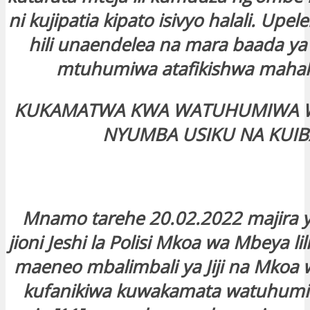
ni kujipatia kipato isivyo halali. Upel
hili unaendelea na mara baada ya
mtuhumiwa atafikishwa maha
KUKAMATWA KWA WATUHUMIWA W
NYUMBA USIKU NA KUIB
Mnamo tarehe 20.02.2022 majira y
jioni Jeshi la Polisi Mkoa wa Mbeya li
maeneo mbalimbali ya Jiji na Mkoa
kufanikiwa kuwakamata watuhumi