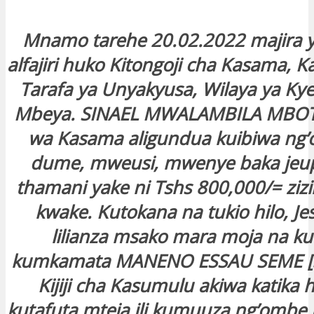
Mnamo tarehe 20.02.2022 majira y
alfajiri huko Kitongoji cha Kasama, K
Tarafa ya Unyakyusa, Wilaya ya Ky
Mbeya. SINAEL MWALAMBILA MBOTA
wa Kasama aligundua kuibiwa ng
dume, mweusi, mwenye baka jeu
thamani yake ni Tshs 800,000/= ziz
kwake. Kutokana na tukio hilo, Jesh
lilianza msako mara moja na ku
kumkamata MANENO ESSAU SEME [3
Kijiji cha Kasumulu akiwa katika h
kutafuta mteja ili kumuuza ng’ombe