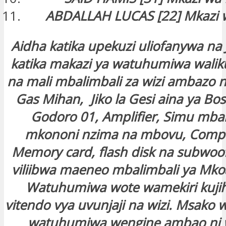
ABDALLAH LUCAS [22] Mkazi 
Aidha katika upekuzi uliofanywa na Je
katika makazi ya watuhumiwa wali
na mali mbalimbali za wizi ambazo n
Gas Mihan, Jiko la Gesi aina ya Bos
Godoro 01, Amplifier, Simu mbal
mkononi nzima na mbovu, Comput
Memory card, flash disk na subwo
viliibwa maeneo mbalimbali ya Mk
Watuhumiwa wote wamekiri kujih
vitendo vya uvunjaji na wizi. Msako
watuhumiwa wengine ambao ni 