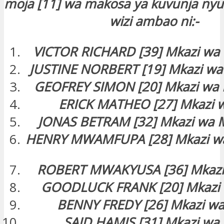
moja [11] wa makosa ya kuvunja ny
wizi ambao ni:-
VICTOR RICHARD [39] Mkazi wa
JUSTINE NORBERT [19] Mkazi w
GEOFREY SIMON [20] Mkazi wa
ERICK MATHEO [27] Mkazi w
JONAS BETRAM [32] Mkazi wa 
HENRY MWAMFUPA [28] Mkazi w
ROBERT MWAKYUSA [36] Mkazi 
GOODLUCK FRANK [20] Mkazi 
BENNY FREDY [26] Mkazi w
SAID HAMIS [31] Mkazi wa 