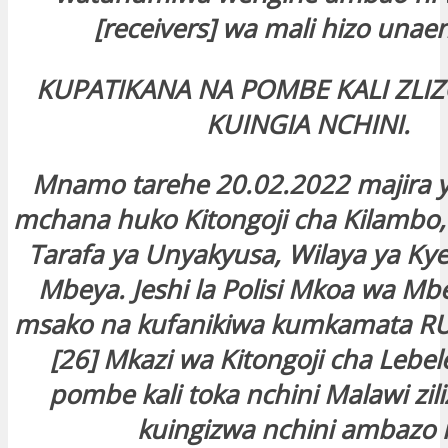
[receivers] wa mali hizo unae
KUPATIKANA NA POMBE KALI ZLI
KUINGIA NCHINI.
Mnamo tarehe 20.02.2022 majira y
mchana huko Kitongoji cha Kilambo, K
Tarafa ya Unyakyusa, Wilaya ya Ky
Mbeya. Jeshi la Polisi Mkoa wa Mbe
msako na kufanikiwa kumkamata 
[26] Mkazi wa Kitongoji cha Lebel
pombe kali toka nchini Malawi zil
kuingizwa nchini ambazo n