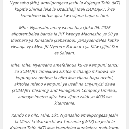
Nyansaho (Mb), amelipongeza Jeshi la Kujenga Taifa (JKT)
kupitia Shirika lake la Uzalishaji Mali (SUMAJKT) kwa
kuendelea kutoa ajira kwa vijana hapa nchini.
Mhe. Nyansaho ameyasema hayo Julai 06, 2026
alipotembelea banda la JKT kwenye Maonesho ya 50 ya
Biashara ya Kimataifa (Sabasaba), yanayoendelea katika
viwanja vya Mwl. JK Nyerere Barabara ya Kilwa Jijini Dar
es Salaam.
Mhe. Mhe. Nyansaho amefafanua kuwa Kampuni tanzu
za SUMAJKT zimekuwa zikitoa mchango mkubwa wa
kupunguza ombwe la ajira kwa vijana hapa nchini,
akitolea mfano Kampuni ya usafi na Unyunyizi dawa
(SUMAJKT Cleaning and Fumigation Company Limited),
ambayo imetoa ajira kwa vijana zaidi ya 4000 wa
kitanzania.
Kando na hilo, Mhe. Dkt. Nyansaho amelipongeza Jeshi
la Ulinzi la Wananchi wa Tanzania (JWTZ) na Jeshi la
Kujenga Taifa (JKT) kwa kuendelea kutekeleza majukumu