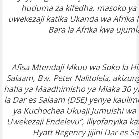
huduma za kifedha, masoko ya m
uwekezaji katika Ukanda wa Afrika 
Bara la Afrika kwa ujuml
Afisa Mtendaji Mkuu wa Soko la His
Salaam, Bw. Peter Nalitolela, akizu
hafla ya Maadhimisho ya Miaka 30 ya
la Dar es Salaam (DSE) yenye kaulim
ya Kuchochea Ukuaji Jumuishi wa
Uwekezaji Endelevu”, iliyofanyika kat
Hyatt Regency jijini Dar es S