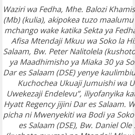
Waziri wa Fedha, Mhe. Balozi Kham
(Mb) (kulia), akipokea tuzo maalum
mchango wake katika Sekta ya Fedh
Afisa Mtendaji Mkuu wa Soko la His
Salaam, Bw. Peter Nalitolela (kushoto)
ya Maadhimisho ya Miaka 30 ya Sok
Dar es Salaam (DSE) yenye kaulimbiu
Kuchochea Ukuaji Jumuishi wa 
Uwekezaji Endelevu”, iliyofanyika kat
Hyatt Regency jijini Dar es Salaam. 
picha ni Mwenyekiti wa Bodi ya Soko 
es Salaam (DSE), Bw. Daniel Ol