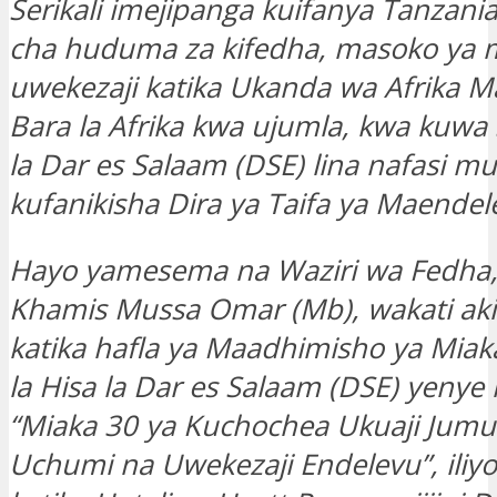
Serikali imejipanga kuifanya Tanzani
cha huduma za kifedha, masoko ya m
uwekezaji katika Ukanda wa Afrika M
Bara la Afrika kwa ujumla, kwa kuwa 
la Dar es Salaam (DSE) lina nafasi m
kufanikisha Dira ya Taifa ya Maendel
Hayo yamesema na Waziri wa Fedha,
Khamis Mussa Omar (Mb), wakati ak
katika hafla ya Maadhimisho ya Miak
la Hisa la Dar es Salaam (DSE) yenye
“Miaka 30 ya Kuchochea Ukuaji Jumu
Uchumi na Uwekezaji Endelevu”, iliyo