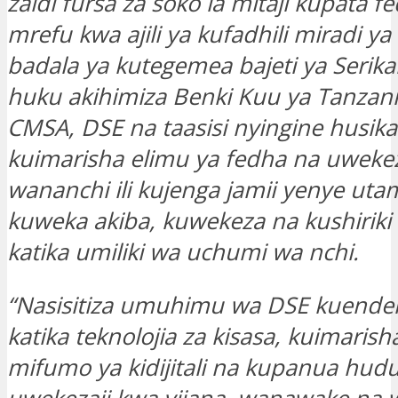
zaidi fursa za soko la mitaji kupata 
mrefu kwa ajili ya kufadhili miradi 
badala ya kutegemea bajeti ya Serikal
huku akihimiza Benki Kuu ya Tanzani
CMSA, DSE na taasisi nyingine husik
kuimarisha elimu ya fedha na uwekez
wananchi ili kujenga jamii yenye ut
kuweka akiba, kuwekeza na kushiriki 
katika umiliki wa uchumi wa nchi.
“Nasisitiza umuhimu wa DSE kuende
katika teknolojia za kisasa, kuimaris
mifumo ya kidijitali na kupanua hud