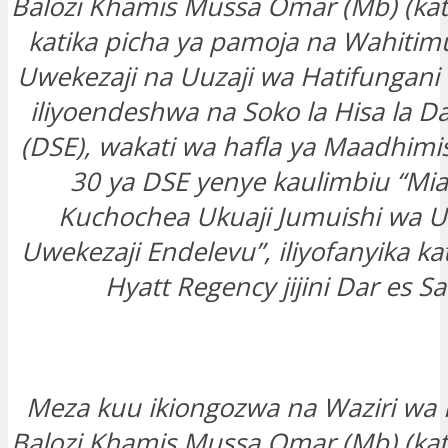
Balozi Khamis Mussa Omar (Mb) (kati
katika picha ya pamoja na Wahitim
Uwekezaji na Uuzaji wa Hatifungani n
iliyoendeshwa na Soko la Hisa la D
(DSE), wakati wa hafla ya Maadhimi
30 ya DSE yenye kaulimbiu “Mia
Kuchochea Ukuaji Jumuishi wa 
Uwekezaji Endelevu”, iliyofanyika kat
Hyatt Regency jijini Dar es S
Meza kuu ikiongozwa na Waziri wa
Balozi Khamis Mussa Omar (Mb) (kati