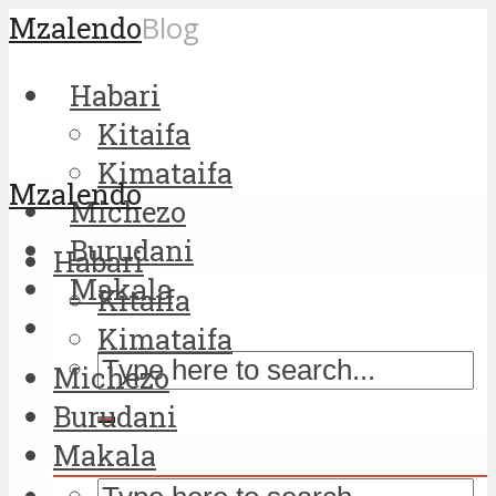
Mzalendo
Blog
Habari
Kitaifa
Kimataifa
Mzalendo
Michezo
Burudani
Habari
Makala
Kitaifa
Kimataifa
Michezo
Burudani
Makala