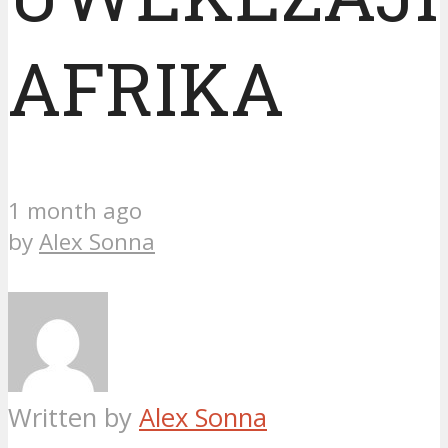
AFRIKA
1 month ago
by
Alex Sonna
Written by
Alex Sonna