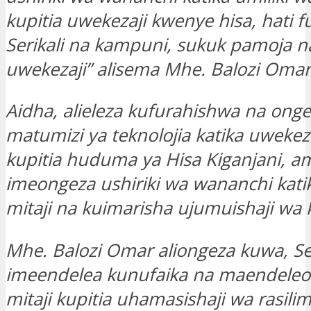
kupitia uwekezaji kwenye hisa, hati f
Serikali na kampuni, sukuk pamoja n
uwekezaji” alisema Mhe. Balozi Omar
Aidha, alieleza kufurahishwa na onge
matumizi ya teknolojia katika uwekez
kupitia huduma ya Hisa Kiganjani, 
imeongeza ushiriki wa wananchi katik
mitaji na kuimarisha ujumuishaji wa 
Mhe. Balozi Omar aliongeza kuwa, Ser
imeendelea kunufaika na maendeleo 
mitaji kupitia uhamasishaji wa rasilima