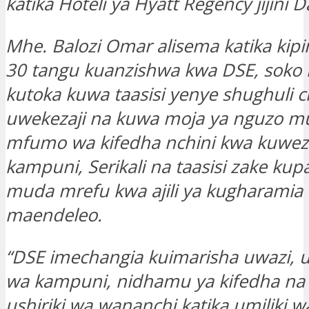
katika Hoteli ya Hyatt Regency jijini 
Mhe. Balozi Omar alisema katika kipi
30 tangu kuanzishwa kwa DSE, soko 
kutoka kuwa taasisi yenye shughuli 
uwekezaji na kuwa moja ya nguzo m
mfumo wa kifedha nchini kwa kuwe
kampuni, Serikali na taasisi zake kupa
muda mrefu kwa ajili ya kugharamia 
maendeleo.
“DSE imechangia kuimarisha uwazi, 
wa kampuni, nidhamu ya kifedha na
ushiriki wa wananchi katika umiliki 