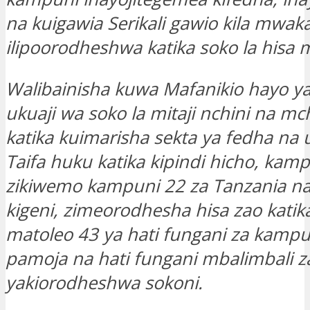
na kuigawia Serikali gawio kila mwak
ilipoorodheshwa katika soko la hisa
Walibainisha kuwa Mafanikio hayo ya
ukuaji wa soko la mitaji nchini na 
katika kuimarisha sekta ya fedha na
Taifa huku katika kipindi hicho, kamp
zikiwemo kampuni 22 za Tanzania na
kigeni, zimeorodhesha hisa zao kati
matoleo 43 ya hati fungani za kampun
pamoja na hati fungani mbalimbali za
yakiorodheshwa sokoni.