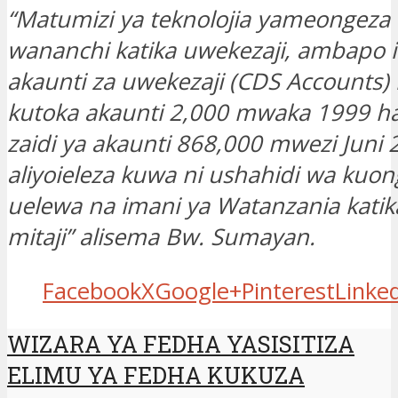
“Matumizi ya teknolojia yameongeza 
wananchi katika uwekezaji, ambapo i
akaunti za uwekezaji (CDS Accounts
kutoka akaunti 2,000 mwaka 1999 had
zaidi ya akaunti 868,000 mwezi Juni 
aliyoieleza kuwa ni ushahidi wa kuo
uelewa na imani ya Watanzania kati
mitaji” alisema Bw. Sumayan.
Facebook
X
Google+
Pinterest
Linke
WIZARA YA FEDHA YASISITIZA
ELIMU YA FEDHA KUKUZA