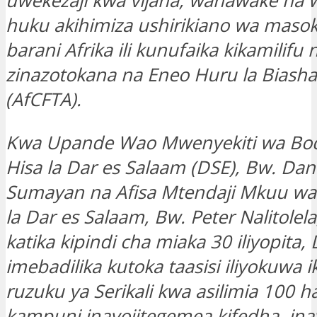
uwekezaji kwa vijana, wanawake na w
huku akihimiza ushirikiano wa masok
barani Afrika ili kunufaika kikamilifu 
zinazotokana na Eneo Huru la Biashar
(AfCFTA).
Kwa Upande Wao Mwenyekiti wa Bodi
Hisa la Dar es Salaam (DSE), Bw. Dani
Sumayan na Afisa Mtendaji Mkuu wa 
la Dar es Salaam, Bw. Peter Nalitolel
katika kipindi cha miaka 30 iliyopita,
imebadilika kutoka taasisi iliyokuwa 
ruzuku ya Serikali kwa asilimia 100 
kampuni inayojitegemea kifedha, ina