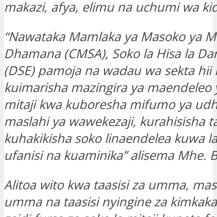
makazi, afya, elimu na uchumi wa kidij
“Nawataka Mamlaka ya Masoko ya Mit
Dhamana (CMSA), Soko la Hisa la Da
(DSE) pamoja na wadau wa sekta hii
kuimarisha mazingira ya maendeleo y
mitaji kwa kuboresha mifumo ya udhib
maslahi ya wawekezaji, kurahisisha t
kuhakikisha soko linaendelea kuwa la
ufanisi na kuaminika” alisema Mhe. 
Alitoa wito kwa taasisi za umma, mas
umma na taasisi nyingine za kimkaka