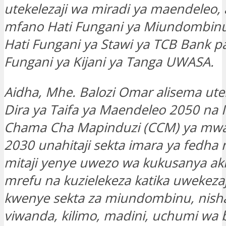
utekelezaji wa miradi ya maendeleo, 
mfano Hati Fungani ya Miundombinu
Hati Fungani ya Stawi ya TCB Bank p
Fungani ya Kijani ya Tanga UWASA.
Aidha, Mhe. Balozi Omar alisema ute
Dira ya Taifa ya Maendeleo 2050 na I
Chama Cha Mapinduzi (CCM) ya mwa
2030 unahitaji sekta imara ya fedha
mitaji yenye uwezo wa kukusanya ak
mrefu na kuzielekeza katika uwekezaj
kwenye sekta za miundombinu, nishat
viwanda, kilimo, madini, uchumi wa 