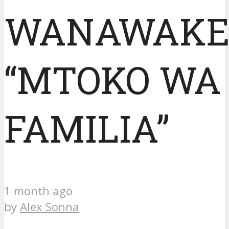
WANAWAK
“MTOKO WA
FAMILIA”
1 month ago
by
Alex Sonna