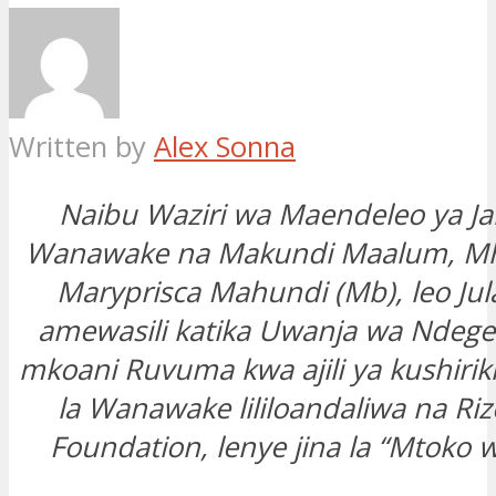
Written by
Alex Sonna
Naibu Waziri wa Maendeleo ya Jami
Wanawake na Makundi Maalum, Mh
Maryprisca Mahundi (Mb), leo Jula
amewasili katika Uwanja wa Ndeg
mkoani Ruvuma kwa ajili ya kushiri
la Wanawake lililoandaliwa na Rize
Foundation, lenye jina la “Mtoko w