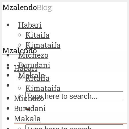
Mzalendo
Blog
Habari
Kitaifa
Kimataifa
Mzalendo
Michezo
Burudani
Habari
Makala
Kitaifa
Kimataifa
Michezo
Burudani
Makala