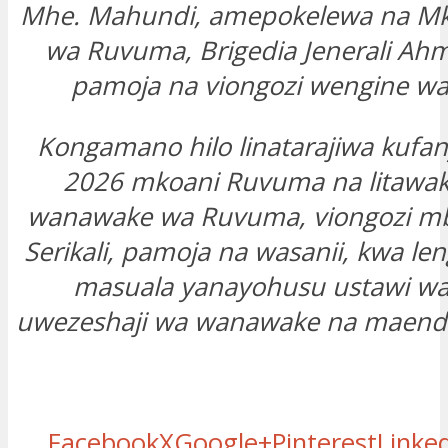
Mhe. Mahundi, amepokelewa na M
wa Ruvuma, Brigedia Jenerali Ah
pamoja na viongozi wengine wa 
Kongamano hilo linatarajiwa kufany
2026 mkoani Ruvuma na litawak
wanawake wa Ruvuma, viongozi mb
Serikali, pamoja na wasanii, kwa leng
masuala yanayohusu ustawi wa 
uwezeshaji wa wanawake na maendel
Facebook
X
Google+
Pinterest
Linke