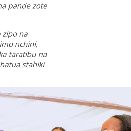
ha pande zote
o zipo na
imo nchini,
a taratibu na
hatua stahiki