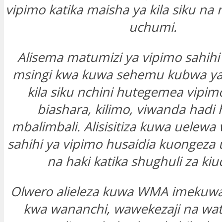
vipimo katika maisha ya kila siku na
uchumi.
Alisema matumizi ya vipimo sahihi 
msingi kwa kuwa sehemu kubwa ya 
kila siku nchini hutegemea vipim
biashara, kilimo, viwanda had
mbalimbali. Alisisitiza kuwa uelewa
sahihi ya vipimo husaidia kuongeza u
na haki katika shughuli za ki
Olwero alieleza kuwa WMA imekuwa 
kwa wananchi, wawekezaji na wa