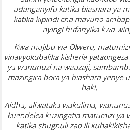
udanganyifu katika biashara ya m
katika kipindi cha mavuno ambap
nyingi hufanyika kwa wing
Kwa mujibu wa Olwero, matumizi
vinavyokubalika kisheria yataongeza 
ya wanunuzi na wauzaji, sambamba
mazingira bora ya biashara yenye 
haki.
Aidha, aliwataka wakulima, wanunuz
kuendelea kuzingatia matumizi ya v
katika shughuli zao ili kuhakikish