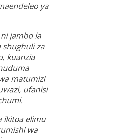
 maendeleo ya
ni jambo la
shughuli za
o, kuanzia
i huduma
 wa matumizi
wazi, ufanisi
uchumi.
ikitoa elimu
tumishi wa