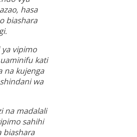
azao, hasa
o biashara
i.
 ya vipimo
uaminifu kati
 na kujenga
ushindani wa
i na madalali
ipimo sahihi
a biashara