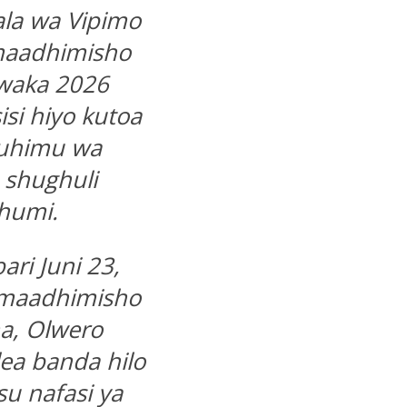
la wa Vipimo
maadhimisho
waka 2026
i hiyo kutoa
uhimu wa
 shughuli
chumi.
ri Juni 23,
 maadhimisho
a, Olwero
ea banda hilo
u nafasi ya