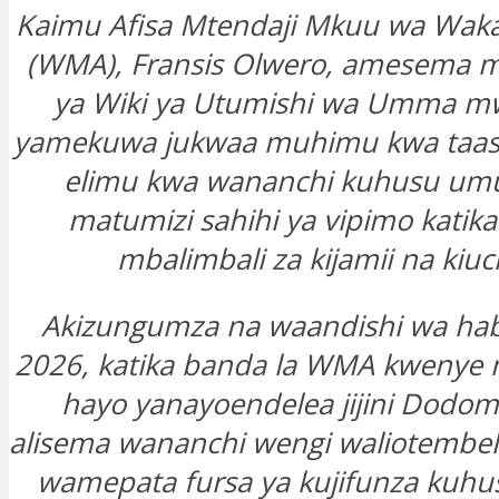
Kaimu Afisa Mtendaji Mkuu wa Waka
(WMA), Fransis Olwero, amesema 
ya Wiki ya Utumishi wa Umma m
yamekuwa jukwaa muhimu kwa taasis
elimu kwa wananchi kuhusu um
matumizi sahihi ya vipimo katika
mbalimbali za kijamii na kiu
Akizungumza na waandishi wa haba
2026, katika banda la WMA kwenye
hayo yanayoendelea jijini Dodom
alisema wananchi wengi waliotembel
wamepata fursa ya kujifunza kuhus