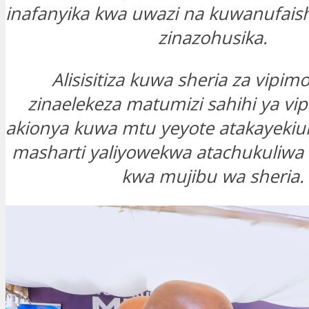
inafanyika kwa uwazi na kuwanufais
zinazohusika.
Alisisitiza kuwa sheria za vipim
zinaelekeza matumizi sahihi ya vip
akionya kuwa mtu yeyote atakayekiuk
masharti yaliyowekwa atachukuliwa 
kwa mujibu wa sheria.