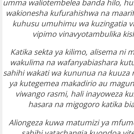
umma waliotembelea banda hilo, hu
wakionesha kufurahishwa na maarif
kuhusu umuhimu wa kuzingatia v
vipimo vinavyotambulika kish
Katika sekta ya kilimo, alisema n
wakulima na wafanyabiashara kut
sahihi wakati wa kununua na kuuza
ya kutegemea makadirio au maguni
viwango rasmi, hali inayoweza k
hasara na migogoro katika bi
Aliongeza kuwa matumizi ya mfum
sahihi yatachangia kuondoa vit