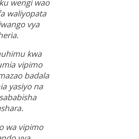
ku wengi wao
a waliyopata
iwango vya
eria.
i muhimu kwa
umia vipimo
 mazao badala
a yasiyo na
usababisha
ashara.
o wa vipimo
endo vya