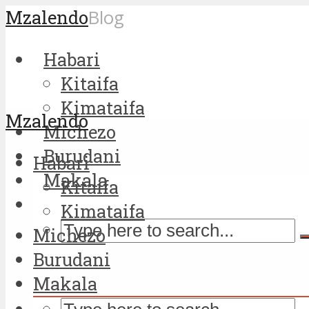
Mzalendo
Blog
Habari
Kitaifa
Kimataifa
Mzalendo
Michezo
Burudani
Habari
Makala
Kitaifa
Kimataifa
Michezo
Burudani
Makala