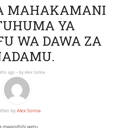
A MAHAKAMANI
TUHUMA YA
FU WA DAWA ZA
NADAMU.
ths ago
by
Alex Sonna
itten by
Alex Sonna
 mwandishi wetu.