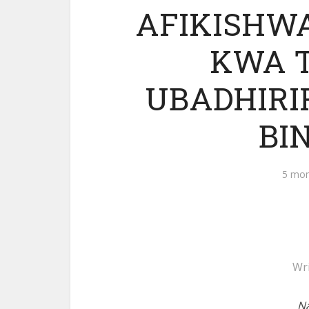
AFIKISHW
KWA 
UBADHIRI
BI
5 mon
Wr
Na