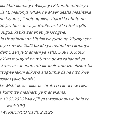
ika Mahakama ya Wilaya ya Kibondo mbele ya
ila M. Makonya (PRM) na Mwendesha Mashtaka
u Kisumo, limefunguliwa shauri la uhujumu
Jamhuri dhidi ya Bw.Perfect Slaa Heke (36)
uguzi katika zahanati ya kisogwe.
la Ubadhirifu na Ufujaji kinyume na kifungu cha
eo ya mwaka 2022 baada ya mshtakiwa kufanya
damu zenye thamani ya Tshs. 5,381,379.069
akiwa muuguzi na mtunza dawa zahanati ya
 kwenye zahanati mbalimbali ambazo aliziomba
kisogwe lakini alikuwa anatumia dawa hizo kwa
slahi yake binafsi.
e, Mshtakiwa alikana shtaka na kuachiwa kwa
 kutimiza masharti ya mahakama.
13.03.2026 kwa ajili ya uwasilishaji wa hoja za
awali (PH)
(W) KIBONDO Machi 2,2026