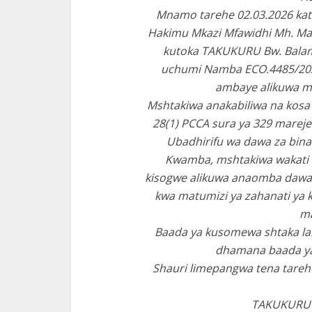
Mnamo tarehe 02.03.2026 kat
Hakimu Mkazi Mfawidhi Mh. Ma
kutoka TAKUKURU Bw. Balam
uchumi Namba ECO.4485/2026 
ambaye alikuwa mu
Mshtakiwa anakabiliwa na kosa 
28(1) PCCA sura ya 329 marej
Ubadhirifu wa dawa za bina
Kwamba, mshtakiwa wakati 
kisogwe alikuwa anaomba dawa
kwa matumizi ya zahanati ya 
ma
Baada ya kusomewa shtaka lak
dhamana baada ya
Shauri limepangwa tena tarehe 
TAKUKURU 