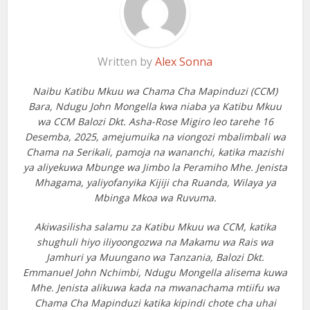
Written by
Alex Sonna
Naibu Katibu Mkuu wa Chama Cha Mapinduzi (CCM)
Bara, Ndugu John Mongella kwa niaba ya Katibu Mkuu
wa CCM Balozi Dkt. Asha-Rose Migiro leo tarehe 16
Desemba, 2025, amejumuika na viongozi mbalimbali wa
Chama na Serikali, pamoja na wananchi, katika mazishi
ya aliyekuwa Mbunge wa Jimbo la Peramiho Mhe. Jenista
Mhagama, yaliyofanyika Kijiji cha Ruanda, Wilaya ya
Mbinga Mkoa wa Ruvuma.
Akiwasilisha salamu za Katibu Mkuu wa CCM, katika
shughuli hiyo iliyoongozwa na Makamu wa Rais wa
Jamhuri ya Muungano wa Tanzania, Balozi Dkt.
Emmanuel John Nchimbi, Ndugu Mongella alisema kuwa
Mhe. Jenista alikuwa kada na mwanachama mtiifu wa
Chama Cha Mapinduzi katika kipindi chote cha uhai