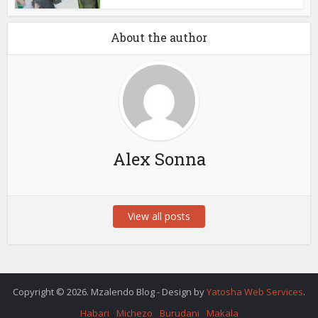
About the author
Alex Sonna
View all posts
Copyright © 2026. Mzalendo Blog - Design by
Yatosha Web Services
.
Habari
Michezo
Burudani
Makala