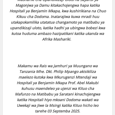
Magonjwa ya Damu kitakachojengwa hapa katika
Hospitali ya Benjamin Mkapa, kwa kushirikiana na Chuo
Kikuu cha Dodoma. Inatarajiwa kuwa mradi huu
utakapokamilika utatatua changamoto ya matibabu ya
upandikizaji uloto, katika hadhi ya ubingwa bobezi kwa
kutoa huduma ambazo hazipatikani katika ukanda wa
Afrika Mashariki.
Makamu wa Rais wa Jamhuri ya Muungano wa
Tanzania Mhe. Dkt. Philip Mpango akisikiliza
maelezo kutoka kwa Mkurugenzi Mtendaji wa
Hospitali ya Benjamin Mkapa Prof. Abel Makubi
kuhusu maendeleo ya ujenzi wa Kituo cha
Mafunzo na Matibabu ya Saratani kinachojengwa
katika Hospitali hiyo mkoani Dodoma wakati wa
Uwekaji wa Jiwe la Msingi katika Kituo hicho leo
tarehe 03 Septemba 2025.