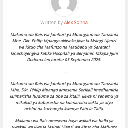
Written by
Alex Sonna
Makamu wa Rais wa Jamhuri ya Muungano wa Tanzania
Mhe. Dkt. Philip Mpango akiweka Jiwe la Msingi Ujenzi
wa Kituo cha Mafunzo na Matibabu ya Saratani
kinachojengwa katika Hospitali ya Benjamin Mkapa Jijini
Dodoma leo tarehe 03 Septemba 2025.
…..
Makamu wa Rais wa Jamhuri ya Muungano wa Tanzania
Mhe. Dkt. Philip Mpango amesema Serikali imedhamiria
kuimarisha huduma za tiba za kitalii, ikiwa ni sehemu ya
mikakati ya kuboresha na kuimarisha sekta ya afya
nchini na kuchangia kwenye Pato la Taifa.
Makamu wa Rais amesema hayo wakati wa hafla ya
uwekaji wa Jiwe la Msingi Ujenzi wa Kituo cha Mafunzo