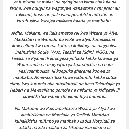
ya huduma za malazi na nyinginezo kama chakula na
fedha, kwa ndugu na wagonjwa wanaotoka nchi Jirani au
mikoani, hususan pale wanaposubiri matibabu au
kuruhusiwa kurejea makwao baada ya matibabu.
Aidha, Makamu wa Rais ametoa rai kwa Wizara ya Afya,
Madaktari na Wahudumu wote wa afya, kuhakikisha
kuwa elimu kwa umma kuhusu kujikinga na magonjwa
inahusisha Shule, Vyuo, Taasisi za Kidini, NGOs, na
Taasisi za Kijamii ili kuongeza jitihada katika kuwakinga
Watanzania na magonjwa ya kuambukiza na hata
yasiyoambukiza, ili kuepuka gharama kubwa za
matibabu. Amewasisitiza kuwa wabunifu katika kutoa
elimu kwa kutumia njia mbalimbali na hasa Teknolojia ya
Habari na Mawasiliano pamoja na mifumo ya kidigitali ili
kuwafikishia wananchi elimu hiyo muhimu.
Pia Makamu wa Rais ameilekeza Wizara ya Afya kwa
kushirikiana na Mamlaka ya Serikali Mtandao
kuhakikisha mifumo ya matibabu katika Hospitali za
kitaifa na zile maalum za kikanda inasomana ili