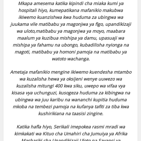
Mkapa amesema katika kipindi cha miaka kumi ya
hospitali hiyo, kumepatikana mafanikio makubwa
ikiwemo kuanzishwa kwa huduma za ubingwa wa
juukama vile matibabu ya magonjwa ya figo, upandikizaji
wa uloto,matibabu ya magonjwa ya moyo, maabara
maalum ya kuzibua mishipa ya damu, upasuaji wa
mishipa ya fahamu na ubongo, kubadilisha nyionga na
magoti, matibabu ya homoni pamoja na matibabu ya
watoto wachanga.
Ametaja mafanikio mengine ikiwemo kuendesha mtambo
wa kuzalisha hewa ya oksijeni wenye uuwezo wa
kuzalisha mitungi 400 kwa siku, uwepo wa vifaa vya
kisasa vya uchunguzi, kusogeza huduma za kibingwa na
ubingwa wa juu karibu na wananchi kupitia huduma
mkoba na tembezi pamoja na kufanya tafiti za tiba kwa
kushirikiana na taasisi zingine.
Katika hafla hiyo, Serikali imepokea rasmi mradi wa
kimkakati wa Kituo cha Umahiri cha Jumuiya ya Afrika
Mashariki cha Upandikizaji Uloto na Sayansi ya