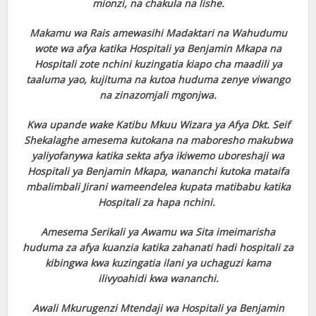
mionzi, na chakula na lishe.
Makamu wa Rais amewasihi Madaktari na Wahudumu
wote wa afya katika Hospitali ya Benjamin Mkapa na
Hospitali zote nchini kuzingatia kiapo cha maadili ya
taaluma yao, kujituma na kutoa huduma zenye viwango
na zinazomjali mgonjwa.
Kwa upande wake Katibu Mkuu Wizara ya Afya Dkt. Seif
Shekalaghe amesema kutokana na maboresho makubwa
yaliyofanywa katika sekta afya ikiwemo uboreshaji wa
Hospitali ya Benjamin Mkapa, wananchi kutoka mataifa
mbalimbali Jirani wameendelea kupata matibabu katika
Hospitali za hapa nchini.
Amesema Serikali ya Awamu wa Sita imeimarisha
huduma za afya kuanzia katika zahanati hadi hospitali za
kibingwa kwa kuzingatia ilani ya uchaguzi kama
ilivyoahidi kwa wananchi.
Awali Mkurugenzi Mtendaji wa Hospitali ya Benjamin