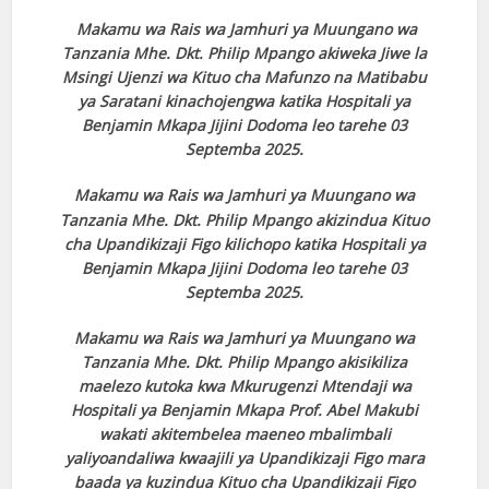
Makamu wa Rais wa Jamhuri ya Muungano wa
Tanzania Mhe. Dkt. Philip Mpango akiweka Jiwe la
Msingi Ujenzi wa Kituo cha Mafunzo na Matibabu
ya Saratani kinachojengwa katika Hospitali ya
Benjamin Mkapa Jijini Dodoma leo tarehe 03
Septemba 2025.
Makamu wa Rais wa Jamhuri ya Muungano wa
Tanzania Mhe. Dkt. Philip Mpango akizindua Kituo
cha Upandikizaji Figo kilichopo katika Hospitali ya
Benjamin Mkapa Jijini Dodoma leo tarehe 03
Septemba 2025.
Makamu wa Rais wa Jamhuri ya Muungano wa
Tanzania Mhe. Dkt. Philip Mpango akisikiliza
maelezo kutoka kwa Mkurugenzi Mtendaji wa
Hospitali ya Benjamin Mkapa Prof. Abel Makubi
wakati akitembelea maeneo mbalimbali
yaliyoandaliwa kwaajili ya Upandikizaji Figo mara
baada ya kuzindua Kituo cha Upandikizaji Figo