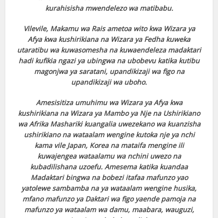
kurahisisha mwendelezo wa matibabu.
Vilevile, Makamu wa Rais ametoa wito kwa Wizara ya
Afya kwa kushirikiana na Wizara ya Fedha kuweka
utaratibu wa kuwasomesha na kuwaendeleza madaktari
hadi kufikia ngazi ya ubingwa na ubobevu katika kutibu
magonjwa ya saratani, upandikizaji wa figo na
upandikizaji wa uboho.
Amesisitiza umuhimu wa Wizara ya Afya kwa
kushirikiana na Wizara ya Mambo ya Nje na Ushirikiano
wa Afrika Mashariki kuangalia uwezekano wa kuanzisha
ushirikiano na wataalam wengine kutoka nje ya nchi
kama vile Japan, Korea na mataifa mengine ili
kuwajengea wataalamu wa nchini uwezo na
kubadilishana uzoefu. Amesema katika kuandaa
Madaktari bingwa na bobezi itafaa mafunzo yao
yatolewe sambamba na ya wataalam wengine husika,
mfano mafunzo ya Daktari wa figo yaende pamoja na
mafunzo ya wataalam wa damu, maabara, wauguzi,