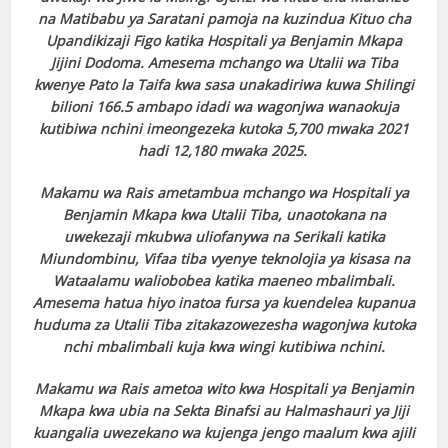
na Matibabu ya Saratani pamoja na kuzindua Kituo cha
Upandikizaji Figo katika Hospitali ya Benjamin Mkapa
Jijini Dodoma. Amesema mchango wa Utalii wa Tiba
kwenye Pato la Taifa kwa sasa unakadiriwa kuwa Shilingi
bilioni 166.5 ambapo idadi wa wagonjwa wanaokuja
kutibiwa nchini imeongezeka kutoka 5,700 mwaka 2021
hadi 12,180 mwaka 2025.
Makamu wa Rais ametambua mchango wa Hospitali ya
Benjamin Mkapa kwa Utalii Tiba, unaotokana na
uwekezaji mkubwa uliofanywa na Serikali katika
Miundombinu, Vifaa tiba vyenye teknolojia ya kisasa na
Wataalamu waliobobea katika maeneo mbalimbali.
Amesema hatua hiyo inatoa fursa ya kuendelea kupanua
huduma za Utalii Tiba zitakazowezesha wagonjwa kutoka
nchi mbalimbali kuja kwa wingi kutibiwa nchini.
Makamu wa Rais ametoa wito kwa Hospitali ya Benjamin
Mkapa kwa ubia na Sekta Binafsi au Halmashauri ya Jiji
kuangalia uwezekano wa kujenga jengo maalum kwa ajili