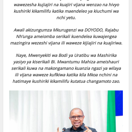
wawezesha kujiajiri na kuajiri vijana wenzao na hivyo
kushiriki kikamilifu katika maendeleo ya kiuchumi wa
nchi yetu.
Awali akizungumza Mkurugenzi wa DOYODO, Rajabu
Nh’unga ameiomba serikali kuendelea kuwajengea
mazingira wezeshi vijana ili waweze kijiajiri na kuajiriwa.
Naye, Mwenyekiti wa Bodi ya Uratibu wa Mashirika
yasiyo ya kiserikali Bi. Mwantumu Mahiza ameishauri
serikali kuwa na makongamano kuanzia ngazi ya wilaya
ili vijana waweze kufikiwa katika kila Mkoa nchini na
hatimaye kushiriki kikamilifu kutatua changamoto zao.