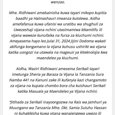
wenzao.
Mhe. Ridhiwani amebainisha kuwa tayari mikopo kupitia
baadhi ya Halmashauri imeanza kutolewa. Aidha
amefafanua kuwa ufanisi wa uratibu wa shughuli za
Uwezeshaji vijana nchini utasimamiwa kikamilifu ili
vijana waweze kunufaika na fursa za kiuchumi nchini.
Ameyasema hayo leo Julai 31, 2024 Jijini Dodoma wakati
akifunga kongamano la vijana kuhusu ushiriki wa vijana
katika uongozi na utawala na mageuzi ya kiteknolojia kwa
maendeleo ya kiuchumi.
Aidha, Waziri Ridhiwani amesema Serikali tayari
imetunga Sheria ya Baraza la Vijana la Tanzania Sura
Namba 441 na Kanuni zake ili kufanyia kazi changamoto
za vijana na kupata chombo bora cha kuishauri Serikali
katika Masuala ya Maendeleo ya Vijana nchini.
“Jitihada za Serikali inayoongozwa na Rais wa Jamhuri ya
Muungano wa Tanzania Mhe. Dkt. Samia Suluhu Hassan
ni kuhakikisha kuwa vijana wanajengewa uwezo ili