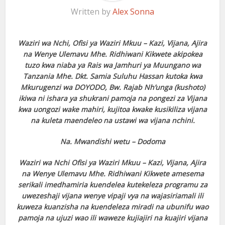
Written by
Alex Sonna
Waziri wa Nchi, Ofisi ya Waziri Mkuu – Kazi, Vijana, Ajira
na Wenye Ulemavu Mhe. Ridhiwani Kikwete akipokea
tuzo kwa niaba ya Rais wa Jamhuri ya Muungano wa
Tanzania Mhe. Dkt. Samia Suluhu Hassan kutoka kwa
Mkurugenzi wa DOYODO, Bw. Rajab Nh’unga (kushoto)
ikiwa ni ishara ya shukrani pamoja na pongezi za Vijana
kwa uongozi wake mahiri, kujitoa kwake kusikiliza vijana
na kuleta maendeleo na ustawi wa vijana nchini.
Na. Mwandishi wetu – Dodoma
Waziri wa Nchi Ofisi ya Waziri Mkuu – Kazi, Vijana, Ajira
na Wenye Ulemavu Mhe. Ridhiwani Kikwete amesema
serikali imedhamiria kuendelea kutekeleza programu za
uwezeshaji vijana wenye vipaji vya na wajasiriamali ili
kuweza kuanzisha na kuendeleza miradi na ubunifu wao
pamoja na ujuzi wao ili waweze kujiajiri na kuajiri vijana