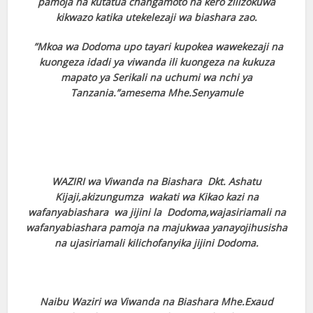
pamoja na kutatua changamoto na kero zilizokuwa
kikwazo katika utekelezaji wa biashara zao.
”Mkoa wa Dodoma upo tayari kupokea wawekezaji na
kuongeza idadi ya viwanda ili kuongeza na kukuza
mapato ya Serikali na uchumi wa nchi ya
Tanzania.”amesema Mhe.Senyamule
WAZIRI wa Viwanda na Biashara Dkt. Ashatu
Kijaji,akizungumza wakati wa Kikao kazi na
wafanyabiashara wa jijini la Dodoma,wajasiriamali na
wafanyabiashara pamoja na majukwaa yanayojihusisha
na ujasiriamali kilichofanyika jijini Dodoma.
Naibu Waziri wa Viwanda na Biashara Mhe.Exaud