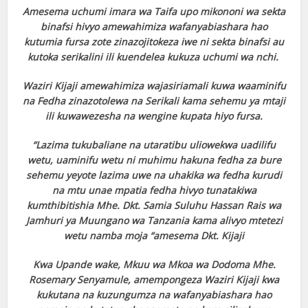
Amesema uchumi imara wa Taifa upo mikononi wa sekta
binafsi hivyo amewahimiza wafanyabiashara hao
kutumia fursa zote zinazojitokeza iwe ni sekta binafsi au
kutoka serikalini ili kuendelea kukuza uchumi wa nchi.
Waziri Kijaji amewahimiza wajasiriamali kuwa waaminifu
na Fedha zinazotolewa na Serikali kama sehemu ya mtaji
ili kuwawezesha na wengine kupata hiyo fursa.
“Lazima tukubaliane na utaratibu uliowekwa uadilifu
wetu, uaminifu wetu ni muhimu hakuna fedha za bure
sehemu yeyote lazima uwe na uhakika wa fedha kurudi
na mtu unae mpatia fedha hivyo tunatakiwa
kumthibitishia Mhe. Dkt. Samia Suluhu Hassan Rais wa
Jamhuri ya Muungano wa Tanzania kama alivyo mtetezi
wetu namba moja “amesema Dkt. Kijaji
Kwa Upande wake, Mkuu wa Mkoa wa Dodoma Mhe.
Rosemary Senyamule, amempongeza Waziri Kijaji kwa
kukutana na kuzungumza na wafanyabiashara hao