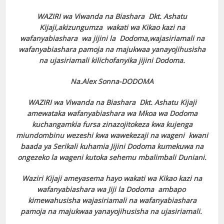
WAZIRI wa Viwanda na Biashara Dkt. Ashatu
Kijaji,akizungumza wakati wa Kikao kazi na
wafanyabiashara wa jijini la Dodoma,wajasiriamali na
wafanyabiashara pamoja na majukwaa yanayojihusisha
na ujasiriamali kilichofanyika jijini Dodoma.
Na.Alex Sonna-DODOMA
WAZIRI wa Viwanda na Biashara Dkt. Ashatu Kijaji
amewataka wafanyabiashara wa Mkoa wa Dodoma
kuchangamkia fursa zinazojitokeza kwa kujenga
miundombinu wezeshi kwa wawekezaji na wageni kwani
baada ya Serikali kuhamia Jijini Dodoma kumekuwa na
ongezeko la wageni kutoka sehemu mbalimbali Duniani.
Waziri Kijaji ameyasema hayo wakati wa Kikao kazi na
wafanyabiashara wa Jiji la Dodoma ambapo
kimewahusisha wajasiriamali na wafanyabiashara
pamoja na majukwaa yanayojihusisha na ujasiriamali.