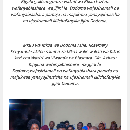
Kigahe,,akizungumza wakati wa Kikao kazi na
wafanyabiashara wa jijini la Dodoma,wajasiriamali na
wafanyabiashara pamoja na majukwaa yanayojihusisha
na ujasiriamali kilichofanyika jijini Dodoma.
Mkuu wa Mkoa wa Dodoma Mhe. Rosemary
Senyamule,akitoa salamu za Mkoa wake wakati wa Kikao
kazi cha Waziri wa Viwanda na Biashara Dkt. Ashatu
Kijaji,na wafanyabiashara wa jijini la
Dodoma,wajasiriamali na wafanyabiashara pamoja na
majukwaa yanayojihusisha na ujasiriamali kilichofanyika
jijini Dodoma.