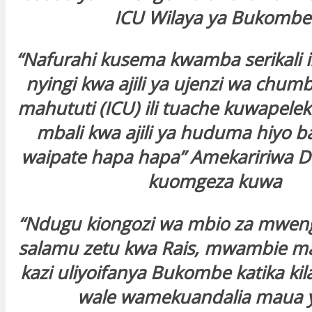
ICU Wilaya ya Bukombe
“Nafurahi kusema kwamba serikali i
nyingi kwa ajili ya ujenzi wa chum
mahututi (ICU) ili tuache kuwapele
mbali kwa ajili ya huduma hiyo b
waipate hapa hapa” Amekaririwa Dk
kuomgeza kuwa
“Ndugu kiongozi wa mbio za mweng
salamu zetu kwa Rais, mwambie 
kazi uliyoifanya Bukombe katika kil
wale wamekuandalia maua 