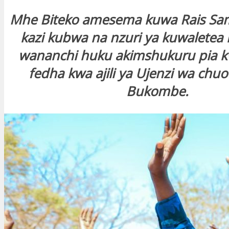
Mhe Biteko amesema kuwa Rais Sa
kazi kubwa na nzuri ya kuwalete
wananchi huku akimshukuru pia k
fedha kwa ajili ya Ujenzi wa chu
Bukombe.