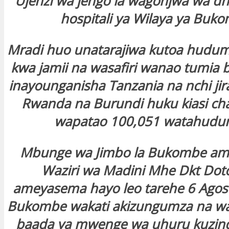
Ujenzi wa jengo la wagonjwa wa dh
hospitali ya Wilaya ya Buk
Mradi huo unatarajiwa kutoa hudum
kwa jamii na wasafiri wanao tumia 
inayounganisha Tanzania na nchi jir
Rwanda na Burundi huku kiasi ch
wapatao 100,051 watahudu
Mbunge wa Jimbo la Bukombe amb
Waziri wa Madini Mhe Dkt Doto
ameyasema hayo leo tarehe 6 Agost
Bukombe wakati akizungumza na w
baada ya mwenge wa uhuru kuzind