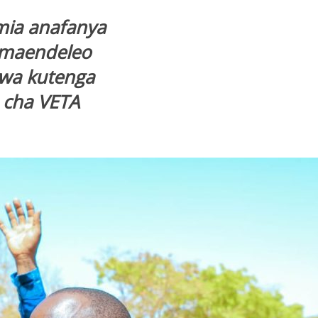
mia anafanya
a maendeleo
wa kutenga
o cha VETA