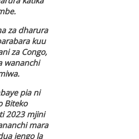
arura katika
ombe.
a za dharura
barabara kuu
ani za Congo,
a wananchi
miwa.
aye pia ni
 Biteko
i 2023 mjini
ananchi mara
ua jengo la