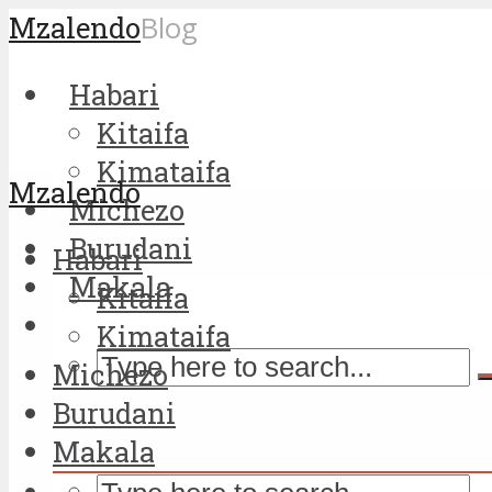
Mzalendo
Blog
Habari
Kitaifa
Kimataifa
Mzalendo
Michezo
Burudani
Habari
Makala
Kitaifa
Kimataifa
Michezo
Burudani
Makala