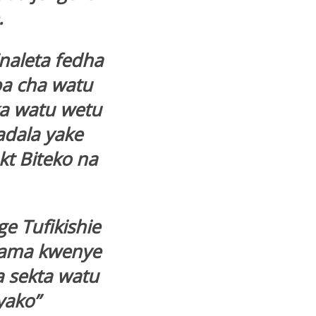
.
naleta fedha
ba cha watu
ka watu wetu
adala yake
t Biteko na
e Tufikishie
mama kwenye
a sekta watu
yako”