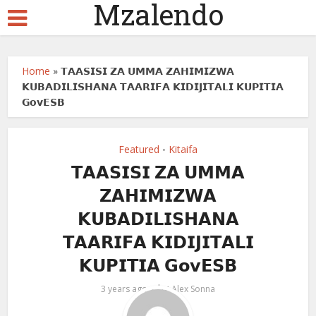
Mzalendo
Home
»
𝗧𝗔𝗔𝗦𝗜𝗦𝗜 𝗭𝗔 𝗨𝗠𝗠𝗔 𝗭𝗔𝗛𝗜𝗠𝗜𝗭𝗪𝗔
𝗞𝗨𝗕𝗔𝗗𝗜𝗟𝗜𝗦𝗛𝗔𝗡𝗔 𝗧𝗔𝗔𝗥𝗜𝗙𝗔 𝗞𝗜𝗗𝗜𝗝𝗜𝗧𝗔𝗟𝗜 𝗞𝗨𝗣𝗜𝗧𝗜𝗔
𝗚𝗼𝘃𝗘𝗦𝗕
Featured
Kitaifa
•
𝗧𝗔𝗔𝗦𝗜𝗦𝗜 𝗭𝗔 𝗨𝗠𝗠𝗔
𝗭𝗔𝗛𝗜𝗠𝗜𝗭𝗪𝗔
𝗞𝗨𝗕𝗔𝗗𝗜𝗟𝗜𝗦𝗛𝗔𝗡𝗔
𝗧𝗔𝗔𝗥𝗜𝗙𝗔 𝗞𝗜𝗗𝗜𝗝𝗜𝗧𝗔𝗟𝗜
𝗞𝗨𝗣𝗜𝗧𝗜𝗔 𝗚𝗼𝘃𝗘𝗦𝗕
by
3 years ago
Alex Sonna