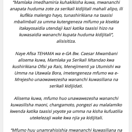
“Mamlaka imedhamiria kuhakikisha kuwa, mwananchi
anapata huduma zote za serikali kidijitali mahali alipo, ili
kufikia malengo hayo, tunashirikiana na taasisi
mbalimbali za umma kutengeneza mifumo ya kisekta
itakayosaidia utendaji kazi katika taasisi hizo na
kuwasaidia wananchi kupata huduma kidijitali”,
alisisitiza.
Naye Afisa TEHAMA wa e-GA Bw. Caesar Mwambani
alisema kuwa, Mamlaka ya Serikali Mtandao kwa
kushirikiana Ofisi ya Rais, Menejimenti ya Utumishi wa
Umma na Utawala Bora, imetengeneza mfumo wa e-
Mrejesho unaowawezesha wananchi kuwasiliana na
serikali kidijidati.
Alisema kuwa, mfumo huo unawawezesha wananchi
kuwasilisha maoni, changamoto, pongezi au malalamiko
kwenda katika taasisi yoyote ya umma na kisha kufuatilia
utekelezaji wake kwa njia ya kidijitali.
“Mfumo huu unamrahisishia mwananchi kuwasiliana na