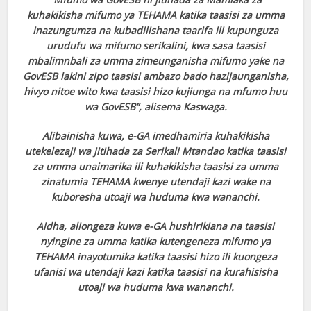
kuhakikisha mifumo ya TEHAMA katika taasisi za umma
inazungumza na kubadilishana taarifa ili kupunguza
urudufu wa mifumo serikalini, kwa sasa taasisi
mbalimnbali za umma zimeunganisha mifumo yake na
GovESB lakini zipo taasisi ambazo bado hazijaunganisha,
hivyo nitoe wito kwa taasisi hizo kujiunga na mfumo huu
wa GovESB”, alisema Kaswaga.
Alibainisha kuwa, e-GA imedhamiria kuhakikisha
utekelezaji wa jitihada za Serikali Mtandao katika taasisi
za umma unaimarika ili kuhakikisha taasisi za umma
zinatumia TEHAMA kwenye utendaji kazi wake na
kuboresha utoaji wa huduma kwa wananchi.
Aidha, aliongeza kuwa e-GA hushirikiana na taasisi
nyingine za umma katika kutengeneza mifumo ya
TEHAMA inayotumika katika taasisi hizo ili kuongeza
ufanisi wa utendaji kazi katika taasisi na kurahisisha
utoaji wa huduma kwa wananchi.