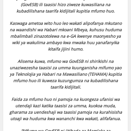
(GovESB) ili taasisi hizo ziweze kuwasiliana na
kubadilishana taarifa kidijitali kupitia mfumo huo.
Kaswaga ametoa wito huo leo wakati alipofanya mkutano
na waandishi wa Habari mkoani Mbeya, kuhusu huduma
mbalimbali zinazotolewa na e-GA kwenye maonyesho ya
wiki ya wakulima ambayo kwa mwaka huu yanafanyika
kitaifa jijini humo.
Alisema kuwa, mfumo wa GovESB ni shirikishi na
unaziwezesha taasisi za umma kuunganisha mifumo yao
ya Teknolojia ya Habari na Mawasiliano (TEHAMA) kupitia
mfumo huo ili kuweza kuzungumza na kubadilishana
taarifa kidijitali.
Faida za mfumo huo ni pamoja na kuongeza ufanisi wa
utendaji kazi katika taasisi za umma, kuokoa muda,
gharama za uendeshaji wa taasisi pamoja na kurahisisha
utoaji wa huduma kwa wananchi kwa wakati, alifafanua.
“Mfumo wa GovESB ni jitihada za Mamlaka za