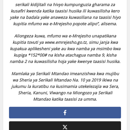
serikali kidijitali na hivyo kumpunguzia gharama za
kusafiri kwenda katika taasisi husika ili kuwasilisha kero
yake na badala yake anaweza kuwasiliana na taasisi hiyo
kupitia mfumo wa e-Mrejesho popote alipo”, alisema.
Aliongeza kuwa, mfumo wa e-Mrejesho unapatikana
kupitia tovuti ya www.emrejesho.go.tz, simu janja kwa
kupakua aplikesheni yake au kwa namba ya msimbo kwa
kupiga *152*00# na kisha atachagua namba 9, kisha
namba 2 na kuwasilisha hoja yake kwenye taasisi husika.
Mamlaka ya Serikali Mtandao imeanzishwa kwa mujibu
wa Sheria ya Serikali Mtandao Na. 10 ya 2019 ikiwa na
jukumu la kuratibu na kusimamia utekelezajia wa Sera,
Sheria, Kanuni, Viwango na Miongozo ya Serikali
Mtandao katika taasisi za umma.