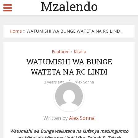
Mzalendo
Home
»
WATUMISHI WA BUNGE WATETA NA RC LINDI
Featured
Kitaifa
•
WATUMISHI WA BUNGE
WATETA NA RC LINDI
by
3 years ago
Alex Sonna
Written by
Alex Sonna
Watumishi wa Bunge wakutana na kufanya mazungumzo
na Mkuu wa Mkoa wa Lindi Mhe. Zainab R. Telack