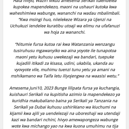
Hata hivyo, Waziri Mkuu amesema Serikali itaendelea
kupokea mapendekezo, maoni na ushauri kutoka kwa
waheshimiwa wabunge, wananchi na wadau mbalimbali.
“Kwa msingi huo, niielekeze Wizara ya Ujenzi na
Uchukuzi iendelee kuratibu utoaji wa elimu na ufafanuzi
wa hoja za wananchi.
“Nitumie fursa kutoa rai kwa Watanzania wenzangu
tusiruhusu mgawanyiko wa aina yoyote ile tunapotoa
maoni yetu kuhusu uwekezaji wa bandari, tuepuke
kujadili itikadi za kisasa, udini, ukabila, ukanda au
vyovyote vile, muhimu tuenzi tunu yetu ya amani na
mshikamano wa Taifa letu iliyojengwa na waasisi wetu.”
Amesema Juni10, 2023 Bunge lilipata fursa ya kuchangia,
kuishauri Serikali na kupitisha azimio la mapendekezo ya
kuridhia makubaliano baina ya Serikali ya Tanzania na
Serikali ya Dubai kuhusu ushirikiano wa kiuchumi na
kijamii kwa ajili ya uendelezaji na uboreshaji wa utendaji
kazi wa bandari nchini, hivyo amewapongeza wabunge
wote kwa michango yao na kwa kuona umuhimu na tija