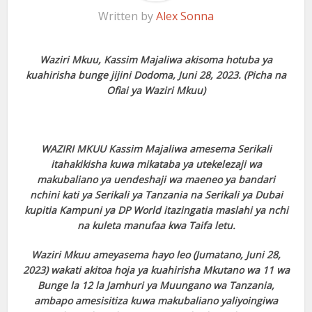
Written by
Alex Sonna
Waziri Mkuu, Kassim Majaliwa akisoma hotuba ya
kuahirisha bunge jijini Dodoma, Juni 28, 2023. (Picha na
Ofiai ya Waziri Mkuu)
WAZIRI MKUU Kassim Majaliwa amesema Serikali
itahakikisha kuwa mikataba ya utekelezaji wa
makubaliano ya uendeshaji wa maeneo ya bandari
nchini kati ya Serikali ya Tanzania na Serikali ya Dubai
kupitia Kampuni ya DP World itazingatia maslahi ya nchi
na kuleta manufaa kwa Taifa letu.
Waziri Mkuu ameyasema hayo leo (Jumatano, Juni 28,
2023) wakati akitoa hoja ya kuahirisha Mkutano wa 11 wa
Bunge la 12 la Jamhuri ya Muungano wa Tanzania,
ambapo amesisitiza kuwa makubaliano yaliyoingiwa