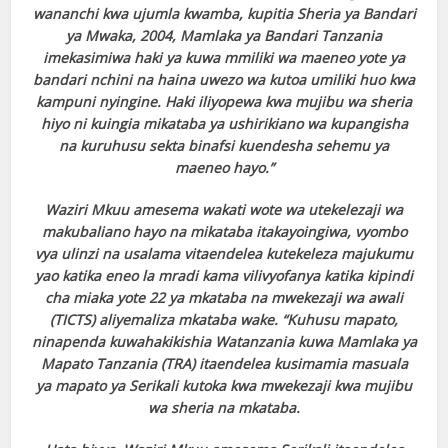
wananchi kwa ujumla kwamba, kupitia Sheria ya Bandari
ya Mwaka, 2004, Mamlaka ya Bandari Tanzania
imekasimiwa haki ya kuwa mmiliki wa maeneo yote ya
bandari nchini na haina uwezo wa kutoa umiliki huo kwa
kampuni nyingine. Haki iliyopewa kwa mujibu wa sheria
hiyo ni kuingia mikataba ya ushirikiano wa kupangisha
na kuruhusu sekta binafsi kuendesha sehemu ya
maeneo hayo.”
Waziri Mkuu amesema wakati wote wa utekelezaji wa
makubaliano hayo na mikataba itakayoingiwa, vyombo
vya ulinzi na usalama vitaendelea kutekeleza majukumu
yao katika eneo la mradi kama vilivyofanya katika kipindi
cha miaka yote 22 ya mkataba na mwekezaji wa awali
(TICTS) aliyemaliza mkataba wake. “Kuhusu mapato,
ninapenda kuwahakikishia Watanzania kuwa Mamlaka ya
Mapato Tanzania (TRA) itaendelea kusimamia masuala
ya mapato ya Serikali kutoka kwa mwekezaji kwa mujibu
wa sheria na mkataba.