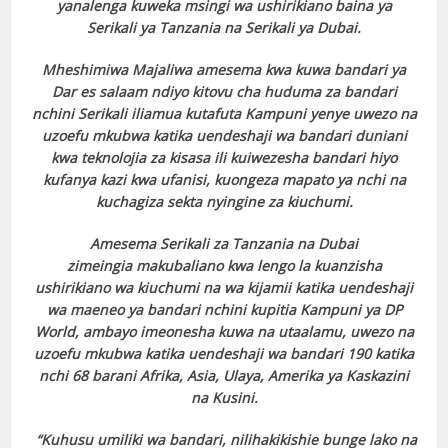
yanalenga kuweka msingi wa ushirikiano baina ya
Serikali ya Tanzania na Serikali ya Dubai.
Mheshimiwa Majaliwa amesema kwa kuwa bandari ya
Dar es salaam ndiyo kitovu cha huduma za bandari
nchini Serikali iliamua kutafuta Kampuni yenye uwezo na
uzoefu mkubwa katika uendeshaji wa bandari duniani
kwa teknolojia za kisasa ili kuiwezesha bandari hiyo
kufanya kazi kwa ufanisi, kuongeza mapato ya nchi na
kuchagiza sekta nyingine za kiuchumi.
Amesema Serikali za Tanzania na Dubai
zimeingia makubaliano kwa lengo la kuanzisha
ushirikiano wa kiuchumi na wa kijamii katika uendeshaji
wa maeneo ya bandari nchini kupitia Kampuni ya DP
World, ambayo imeonesha kuwa na utaalamu, uwezo na
uzoefu mkubwa katika uendeshaji wa bandari 190 katika
nchi 68 barani Afrika, Asia, Ulaya, Amerika ya Kaskazini
na Kusini.
“Kuhusu umiliki wa bandari, nilihakikishie bunge lako na